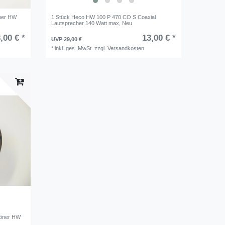
öner HW
1 Stück Heco HW 100 P 470 CO S Coaxial
Lautsprecher 140 Watt max, Neu
,00 € *
13,00 € *
UVP 29,00 €
*
inkl. ges. MwSt.
zzgl.
Versandkosten
töner HW