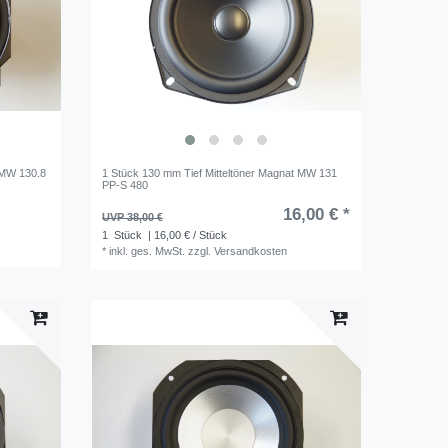
 MW 130.8
1 Stück 130 mm Tief Mitteltöner Magnat MW 131
PP-S 480
16,00 € *
UVP 38,00 €
1
Stück
| 16,00 € / Stück
*
inkl. ges. MwSt.
zzgl.
Versandkosten