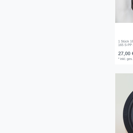
1 Stück 1
165 S-PP
27,00 
*
inkl. ges