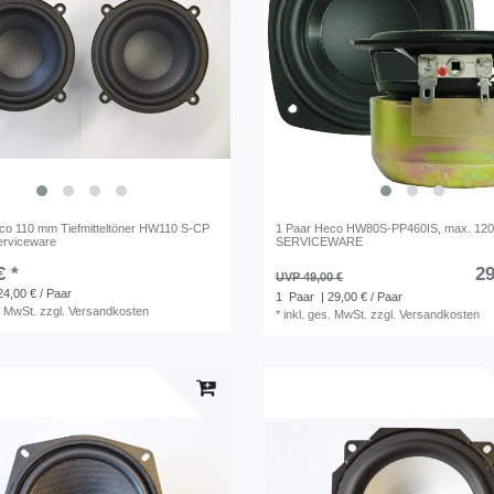
co 110 mm Tiefmitteltöner HW110 S-CP
1 Paar Heco HW80S-PP460IS, max. 120
Serviceware
SERVICEWARE
€ *
29
UVP 49,00 €
24,00 € / Paar
1
Paar
| 29,00 € / Paar
. MwSt.
zzgl.
Versandkosten
*
inkl. ges. MwSt.
zzgl.
Versandkosten