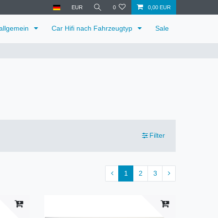
EUR
0
0,00 EUR
 allgemein
Car Hifi nach Fahrzeugtyp
Sale
Filter
1
2
3