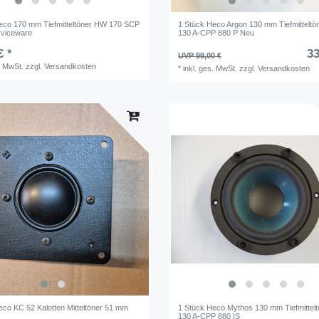
eco 170 mm Tiefmitteltöner HW 170 SCP
1 Stück Heco Argon 130 mm Tiefmittelt
rviceware
130 A-CPP 880 P Neu
€ *
33
UVP 99,00 €
. MwSt.
zzgl.
Versandkosten
*
inkl. ges. MwSt.
zzgl.
Versandkosten
eco KC 52 Kalotten Mitteltöner 51 mm
1 Stück Heco Mythos 130 mm Tiefmittel
130 A-CPP 880 IS