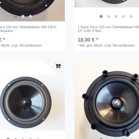
eco 130 mm Tiefmitteltöner HW 130 K-
1 Stück Heco 130 mm Tiefmitteltöner H
Neuware
GF 1284 S Neu
€ *
18,00 € *
. MwSt.
zzgl.
Versandkosten
*
inkl. ges. MwSt.
zzgl.
Versandkosten