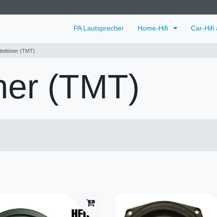
PA Lautsprecher
Home-Hifi
Car-Hifi
tteltöner (TMT)
öner (TMT)