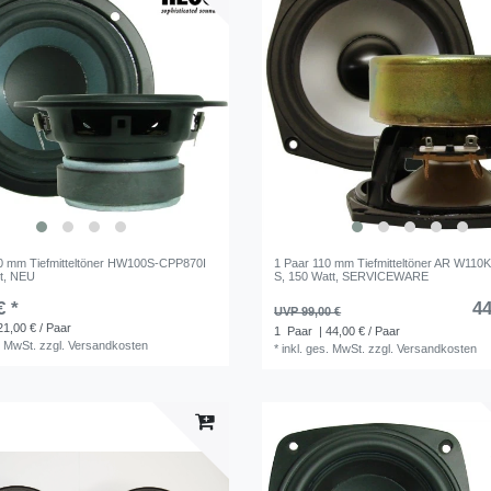
0 mm Tiefmitteltöner HW100S-CPP870I
1 Paar 110 mm Tiefmitteltöner AR W11
t, NEU
S, 150 Watt, SERVICEWARE
€ *
44
UVP 99,00 €
21,00 € / Paar
1
Paar
| 44,00 € / Paar
. MwSt.
zzgl.
Versandkosten
*
inkl. ges. MwSt.
zzgl.
Versandkosten