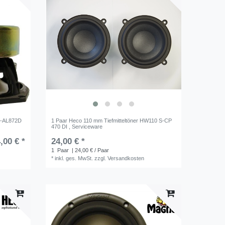
0K-AL872D
1 Paar Heco 110 mm Tiefmitteltöner HW110 S-CP
470 DI , Serviceware
,00 € *
24,00 € *
1
Paar
| 24,00 € / Paar
*
inkl. ges. MwSt.
zzgl.
Versandkosten