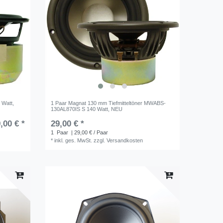
 Watt,
1 Paar Magnat 130 mm Tiefmitteltöner MWABS-
130AL870IS S 140 Watt, NEU
,00 € *
29,00 € *
1
Paar
| 29,00 € / Paar
*
inkl. ges. MwSt.
zzgl.
Versandkosten