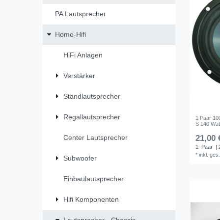
PA Lautsprecher
Home-Hifi
HiFi Anlagen
Verstärker
Standlautsprecher
Regallautsprecher
1 Paar 10
S 140 Wat
Center Lautsprecher
21,00 
1
Paar
| 
*
inkl. ges
Subwoofer
Einbaulautsprecher
Hifi Komponenten