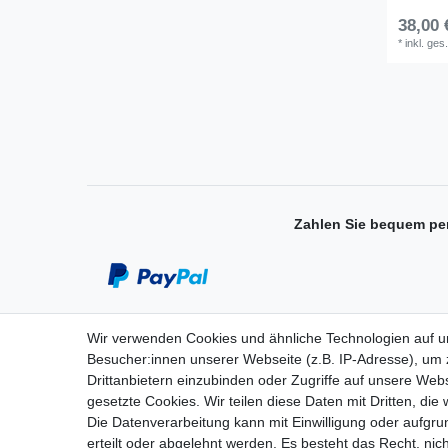
38,00 
*
inkl. ges
Zahlen Sie bequem pe
Wir verwenden Cookies und ähnliche Technologien auf 
Einkaufen
Besucher:innen unserer Webseite (z.B. IP-Adresse), um z
Drittanbietern einzubinden oder Zugriffe auf unsere Webs
Zahlungsarten
gesetzte Cookies. Wir teilen diese Daten mit Dritten, die
Versandarten & -kosten
Die Datenverarbeitung kann mit Einwilligung oder aufgru
Widerrufsrecht
erteilt oder abgelehnt werden. Es besteht das Recht, nich
Warenkorb