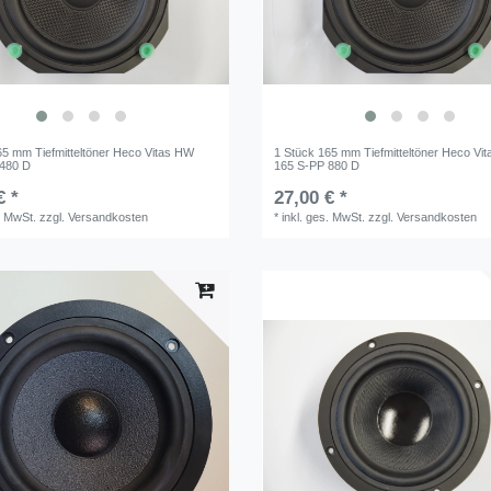
65 mm Tiefmitteltöner Heco Vitas HW
1 Stück 165 mm Tiefmitteltöner Heco Vi
 480 D
165 S-PP 880 D
€ *
27,00 € *
. MwSt.
zzgl.
Versandkosten
*
inkl. ges. MwSt.
zzgl.
Versandkosten