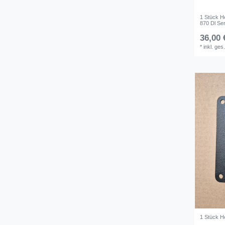
1 Stück H
870 Dl Se
36,00 
*
inkl. ges
1 Stück H