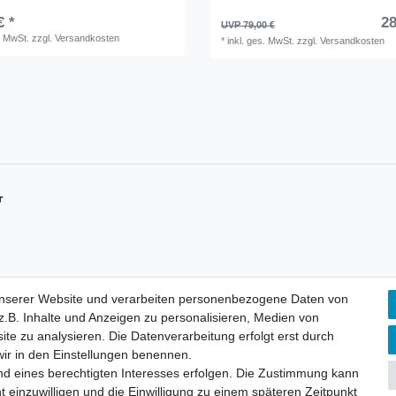
€ *
28
UVP 79,00 €
. MwSt.
zzgl.
Versandkosten
*
inkl. ges. MwSt.
zzgl.
Versandkosten
r
unserer Website und verarbeiten personenbezogene Daten von
.B. Inhalte und Anzeigen zu personalisieren, Medien von
ite zu analysieren. Die Datenverarbeitung erfolgt erst durch
Mein Konto
K
 wir in den Einstellungen benennen.
D
Registrieren
nd eines berechtigten Interesses erfolgen. Die Zustimmung kann
Login
t einzuwilligen und die Einwilligung zu einem späteren Zeitpunkt
I