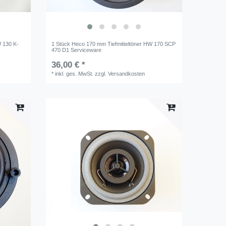
W 130 K-
1 Stück Heco 170 mm Tiefmitteltöner HW 170 SCP
470 D1 Serviceware
36,00 € *
*
inkl. ges. MwSt.
zzgl.
Versandkosten