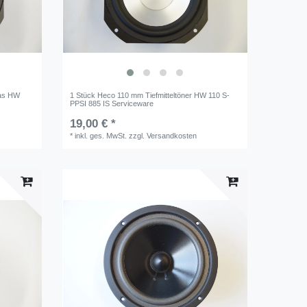
tas HW
1 Stück Heco 110 mm Tiefmitteltöner HW 110 S-
PPSI 885 IS Serviceware
19,00 € *
*
inkl. ges. MwSt.
zzgl.
Versandkosten