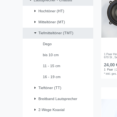
Lautsprecher - Chassis
Hochtöner (HT)
Mitteltöner (MT)
Tiefmitteltöner (TMT)
Dego
1 Paar He
bis 10 cm
670 SI , 
24,00 
11 - 15 cm
1
Paar
| 
*
inkl. ges
16 - 19 cm
Tieftöner (TT)
Breitband Lautsprecher
2-Wege Koaxial