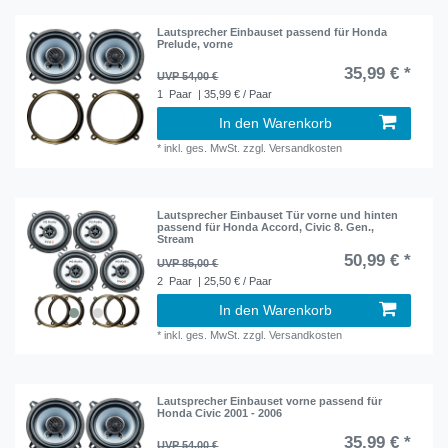
Lautsprecher Einbauset passend für Honda
Prelude, vorne
35,99 € *
UVP 54,00 €
1
Paar
| 35,99 € / Paar
In den Warenkorb
*
inkl. ges. MwSt.
zzgl.
Versandkosten
Lautsprecher Einbauset Tür vorne und hinten
passend für Honda Accord, Civic 8. Gen.,
Stream
50,99 € *
UVP 85,00 €
2
Paar
| 25,50 € / Paar
In den Warenkorb
*
inkl. ges. MwSt.
zzgl.
Versandkosten
Lautsprecher Einbauset vorne passend für
Honda Civic 2001 - 2006
35,99 € *
UVP 54,00 €