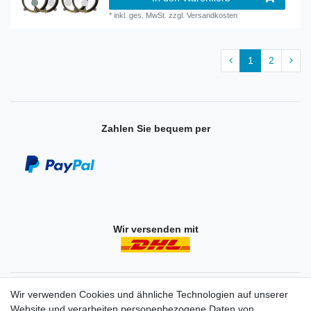
*
inkl. ges. MwSt.
zzgl.
Versandkosten
1
2
Zahlen Sie bequem per
Wir versenden mit
Einkaufen
Wir verwenden Cookies und ähnliche Technologien auf unserer
Zahlungsarten
Website und verarbeiten personenbezogene Daten von