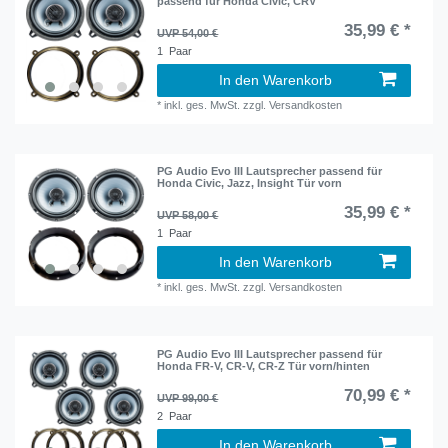
passend für Honda Civic, CRV
35,99 € *
UVP 54,00 €
1
Paar
In den Warenkorb
*
inkl. ges. MwSt.
zzgl.
Versandkosten
PG Audio Evo III Lautsprecher passend für
Honda Civic, Jazz, Insight Tür vorn
35,99 € *
UVP 58,00 €
1
Paar
In den Warenkorb
*
inkl. ges. MwSt.
zzgl.
Versandkosten
PG Audio Evo III Lautsprecher passend für
Honda FR-V, CR-V, CR-Z Tür vorn/hinten
70,99 € *
UVP 99,00 €
2
Paar
In den Warenkorb