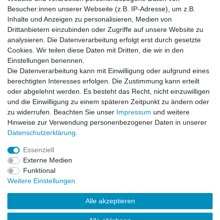
Versandarten & -kosten
Besucher:innen unserer Webseite (z.B. IP-Adresse), um z.B.
Widerrufsrecht
Inhalte und Anzeigen zu personalisieren, Medien von
Warenkorb
Drittanbietern einzubinden oder Zugriffe auf unsere Website zu
Zur Kasse
analysieren. Die Datenverarbeitung erfolgt erst durch gesetzte
Cookies. Wir teilen diese Daten mit Dritten, die wir in den
Einstellungen benennen.
Vertrag widerrufen
Die Datenverarbeitung kann mit Einwilligung oder aufgrund eines
berechtigten Interesses erfolgen. Die Zustimmung kann erteilt
oder abgelehnt werden. Es besteht das Recht, nicht einzuwilligen
Mein Konto
und die Einwilligung zu einem späteren Zeitpunkt zu ändern oder
Registrieren
zu widerrufen. Beachten Sie unser
Impressum
und weitere
Login
Hinweise zur Verwendung personenbezogener Daten in unserer
Daten­schutz­erklärung
.
Essenziell
Unternehmen
Externe Medien
Kontakt
Funktional
Datenschutzerklärung
Weitere Einstellungen
AGB
Impressum
Alle akzeptieren