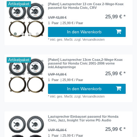
Artikelpaket
[Paket] Lautsprecher 13 cm Coax 2-Wege-Koax
passend für Honda Civic, CRV
25,99 € *
UVP 42,00 €
1
Paar
| 25,99 € / Paar
In den Warenkorb
*
inkl. ges. MwSt.
zzgl.
Versandkosten
Artikelpaket
[Paket] Lautsprecher 13cm Coax,2-Wege-Koax
passend für Honda Civic 2001-2006 vorne
inkl.Adapterringe
25,99 € *
UVP 44,00 €
1
Paar
| 25,99 € / Paar
In den Warenkorb
*
inkl. ges. MwSt.
zzgl.
Versandkosten
Lautsprecher Einbauset passend für Honda
Civic, Jazz, Insight Tür vorne PG Audio
25,99 € *
UVP 45,00 €
1
Paar
| 25,99 € / Paar