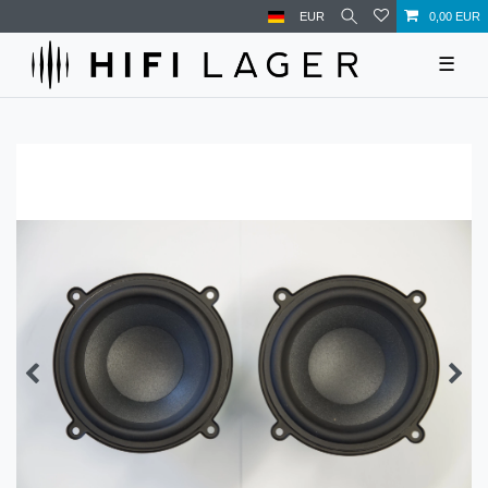
EUR
0,00 EUR
☰