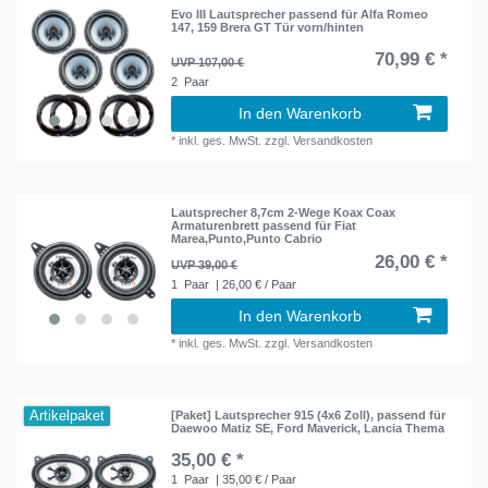
Evo III Lautsprecher passend für Alfa Romeo
147, 159 Brera GT Tür vorn/hinten
70,99 € *
UVP 107,00 €
2
Paar
In den Warenkorb
*
inkl. ges. MwSt.
zzgl.
Versandkosten
Lautsprecher 8,7cm 2-Wege Koax Coax
Armaturenbrett passend für Fiat
Marea,Punto,Punto Cabrio
26,00 € *
UVP 39,00 €
1
Paar
| 26,00 € / Paar
In den Warenkorb
*
inkl. ges. MwSt.
zzgl.
Versandkosten
Artikelpaket
[Paket] Lautsprecher 915 (4x6 Zoll), passend für
Daewoo Matiz SE, Ford Maverick, Lancia Thema
35,00 € *
1
Paar
| 35,00 € / Paar