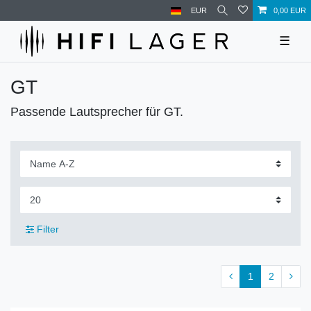
EUR
0,00 EUR
☰
GT
Passende Lautsprecher für GT.
Filter
1
2