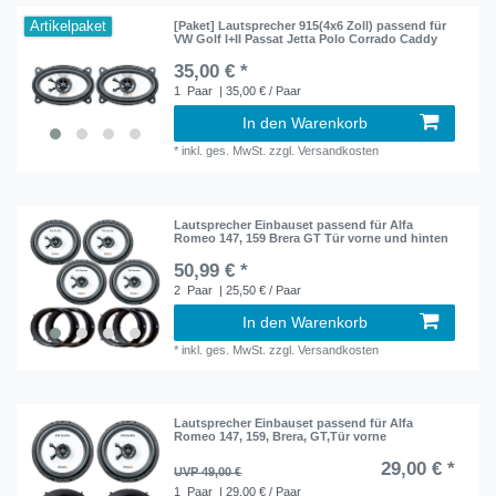
Artikelpaket
[Paket] Lautsprecher 915(4x6 Zoll) passend für
VW Golf I+II Passat Jetta Polo Corrado Caddy
35,00 € *
1
Paar
| 35,00 € / Paar
In den Warenkorb
*
inkl. ges. MwSt.
zzgl.
Versandkosten
Lautsprecher Einbauset passend für Alfa
Romeo 147, 159 Brera GT Tür vorne und hinten
50,99 € *
2
Paar
| 25,50 € / Paar
In den Warenkorb
*
inkl. ges. MwSt.
zzgl.
Versandkosten
Lautsprecher Einbauset passend für Alfa
Romeo 147, 159, Brera, GT,Tür vorne
29,00 € *
UVP 49,00 €
1
Paar
| 29,00 € / Paar