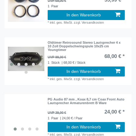
UVP 69,00 €
1
Paar
In den Warenkorb
*
inkl. ges. MwSt.
zzgl.
Versandkosten
Oldtimer Retrosound Stereo Lautsprecher 4 x
10 Zoll Doppelschwingspule 10x25 cm
Youngtimer
68,00 € *
UVP 99,00 €
1
Stück
| 68,00 € / Stück
In den Warenkorb
*
inkl. ges. MwSt.
zzgl.
Versandkosten
PG Audio 87 mm , Koax 8,7 cm Coax Front Auto
Lautsprecher Armaturenbrett B Ware
24,00 € *
UVP 39,00 €
1
Paar
| 24,00 € / Paar
In den Warenkorb
*
inkl. ges. MwSt.
zzgl.
Versandkosten