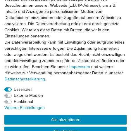
Versandarten & -kosten
Besucher:innen unserer Webseite (z.B. IP-Adresse), um z.B.
Widerrufsrecht
Inhalte und Anzeigen zu personalisieren, Medien von
Warenkorb
Drittanbietern einzubinden oder Zugriffe auf unsere Website zu
Zur Kasse
analysieren. Die Datenverarbeitung erfolgt erst durch gesetzte
Cookies. Wir teilen diese Daten mit Dritten, die wir in den
Vertrag widerrufen
Einstellungen benennen.
Die Datenverarbeitung kann mit Einwilligung oder aufgrund eines
berechtigten Interesses erfolgen. Die Zustimmung kann erteilt
Mein Konto
oder abgelehnt werden. Es besteht das Recht, nicht einzuwilligen
Registrieren
und die Einwilligung zu einem späteren Zeitpunkt zu ändern oder
Login
zu widerrufen. Beachten Sie unser
Impressum
und weitere
Hinweise zur Verwendung personenbezogener Daten in unserer
Daten­schutz­erklärung
.
Unternehmen
Essenziell
Externe Medien
Kontakt
Funktional
Datenschutzerklärung
Weitere Einstellungen
AGB
Impressum
Alle akzeptieren