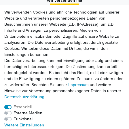
Wir versenden mit
Wir verwenden Cookies und ähnliche Technologien auf unserer
Website und verarbeiten personenbezogene Daten von
Besucher:innen unserer Webseite (z.B. IP-Adresse), um z.B.
Einkaufen
Inhalte und Anzeigen zu personalisieren, Medien von
Zahlungsarten
Drittanbietern einzubinden oder Zugriffe auf unsere Website zu
Versandarten & -kosten
analysieren. Die Datenverarbeitung erfolgt erst durch gesetzte
Widerrufsrecht
Cookies. Wir teilen diese Daten mit Dritten, die wir in den
Warenkorb
Einstellungen benennen.
Zur Kasse
Die Datenverarbeitung kann mit Einwilligung oder aufgrund eines
berechtigten Interesses erfolgen. Die Zustimmung kann erteilt
Vertrag widerrufen
oder abgelehnt werden. Es besteht das Recht, nicht einzuwilligen
und die Einwilligung zu einem späteren Zeitpunkt zu ändern oder
zu widerrufen. Beachten Sie unser
Impressum
und weitere
Mein Konto
Hinweise zur Verwendung personenbezogener Daten in unserer
Daten­schutz­erklärung
.
Registrieren
Login
Essenziell
Externe Medien
Funktional
Unternehmen
Weitere Einstellungen