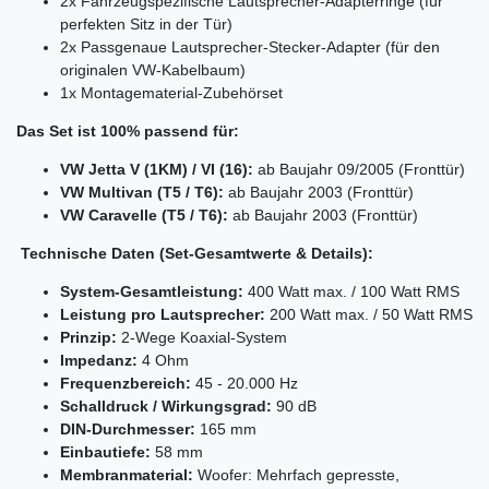
2x Fahrzeugspezifische Lautsprecher-Adapterringe (für
perfekten Sitz in der Tür)
2x Passgenaue Lautsprecher-Stecker-Adapter (für den
originalen VW-Kabelbaum)
1x Montagematerial-Zubehörset
Das Set ist 100% passend für:
VW Jetta V (1KM) / VI (16):
ab Baujahr 09/2005 (Fronttür)
VW Multivan (T5 / T6):
ab Baujahr 2003 (Fronttür)
VW Caravelle (T5 / T6):
ab Baujahr 2003 (Fronttür)
Technische Daten (Set-Gesamtwerte & Details):
System-Gesamtleistung:
400 Watt max. / 100 Watt RMS
Leistung pro Lautsprecher:
200 Watt max. / 50 Watt RMS
Prinzip:
2-Wege Koaxial-System
Impedanz:
4 Ohm
Frequenzbereich:
45 - 20.000 Hz
Schalldruck / Wirkungsgrad:
90 dB
DIN-Durchmesser:
165 mm
Einbautiefe:
58 mm
Membranmaterial:
Woofer: Mehrfach gepresste,