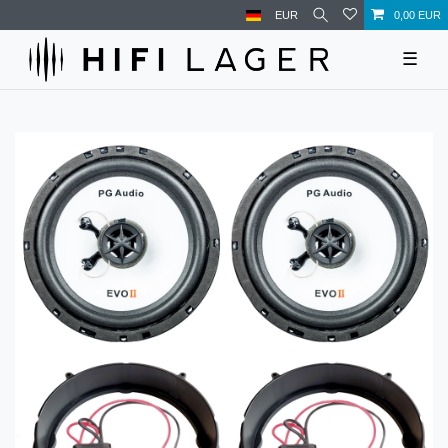
EUR
0,00 EUR
☰