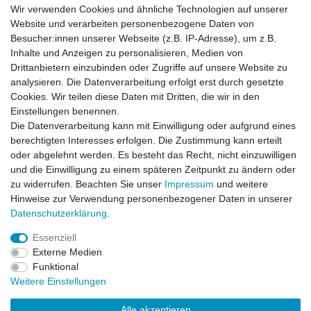
Wir verwenden Cookies und ähnliche Technologien auf unserer
Website und verarbeiten personenbezogene Daten von
Besucher:innen unserer Webseite (z.B. IP-Adresse), um z.B.
Einkaufen
Inhalte und Anzeigen zu personalisieren, Medien von
Zahlungsarten
Drittanbietern einzubinden oder Zugriffe auf unsere Website zu
Versandarten & -kosten
analysieren. Die Datenverarbeitung erfolgt erst durch gesetzte
Widerrufsrecht
Cookies. Wir teilen diese Daten mit Dritten, die wir in den
Warenkorb
Einstellungen benennen.
Zur Kasse
Die Datenverarbeitung kann mit Einwilligung oder aufgrund eines
berechtigten Interesses erfolgen. Die Zustimmung kann erteilt
Vertrag widerrufen
oder abgelehnt werden. Es besteht das Recht, nicht einzuwilligen
und die Einwilligung zu einem späteren Zeitpunkt zu ändern oder
zu widerrufen. Beachten Sie unser
Impressum
und weitere
Mein Konto
Hinweise zur Verwendung personenbezogener Daten in unserer
Daten­schutz­erklärung
.
Registrieren
Login
Essenziell
Externe Medien
Funktional
Unternehmen
Weitere Einstellungen
Kontakt
Alle akzeptieren