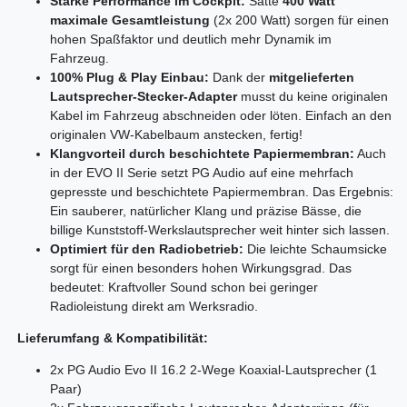
Starke Performance im Cockpit:
Satte
400 Watt
maximale Gesamtleistung
(2x 200 Watt) sorgen für einen
hohen Spaßfaktor und deutlich mehr Dynamik im
Fahrzeug.
100% Plug & Play Einbau:
Dank der
mitgelieferten
Lautsprecher-Stecker-Adapter
musst du keine originalen
Kabel im Fahrzeug abschneiden oder löten. Einfach an den
originalen VW-Kabelbaum anstecken, fertig!
Klangvorteil durch beschichtete Papiermembran:
Auch
in der EVO II Serie setzt PG Audio auf eine mehrfach
gepresste und beschichtete Papiermembran. Das Ergebnis:
Ein sauberer, natürlicher Klang und präzise Bässe, die
billige Kunststoff-Werkslautsprecher weit hinter sich lassen.
Optimiert für den Radiobetrieb:
Die leichte Schaumsicke
sorgt für einen besonders hohen Wirkungsgrad. Das
bedeutet: Kraftvoller Sound schon bei geringer
Radioleistung direkt am Werksradio.
Lieferumfang & Kompatibilität:
2x PG Audio Evo II 16.2 2-Wege Koaxial-Lautsprecher (1
Paar)