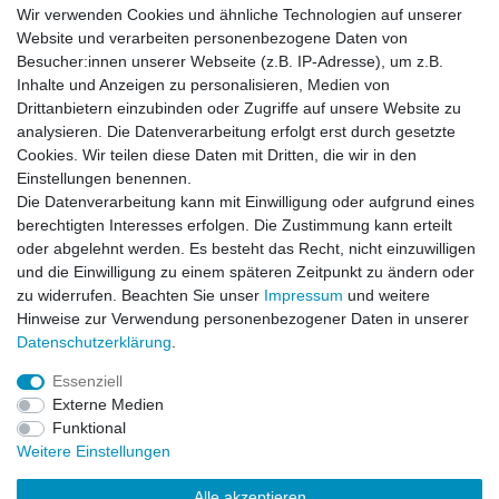
Wir verwenden Cookies und ähnliche Technologien auf unserer
Website und verarbeiten personenbezogene Daten von
Besucher:innen unserer Webseite (z.B. IP-Adresse), um z.B.
Einkaufen
Inhalte und Anzeigen zu personalisieren, Medien von
Zahlungsarten
Drittanbietern einzubinden oder Zugriffe auf unsere Website zu
Versandarten & -kosten
analysieren. Die Datenverarbeitung erfolgt erst durch gesetzte
Widerrufsrecht
Cookies. Wir teilen diese Daten mit Dritten, die wir in den
Warenkorb
Einstellungen benennen.
Zur Kasse
Die Datenverarbeitung kann mit Einwilligung oder aufgrund eines
berechtigten Interesses erfolgen. Die Zustimmung kann erteilt
Vertrag widerrufen
oder abgelehnt werden. Es besteht das Recht, nicht einzuwilligen
und die Einwilligung zu einem späteren Zeitpunkt zu ändern oder
zu widerrufen. Beachten Sie unser
Impressum
und weitere
Mein Konto
Hinweise zur Verwendung personenbezogener Daten in unserer
Daten­schutz­erklärung
.
Registrieren
Login
Essenziell
Externe Medien
Funktional
Unternehmen
Weitere Einstellungen
Kontakt
Alle akzeptieren