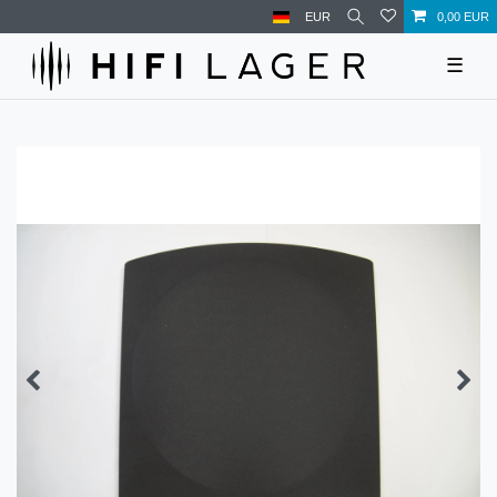
EUR
0,00 EUR
☰