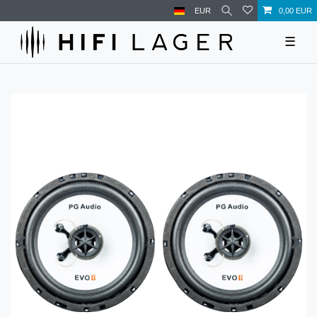
EUR
0,00 EUR
☰