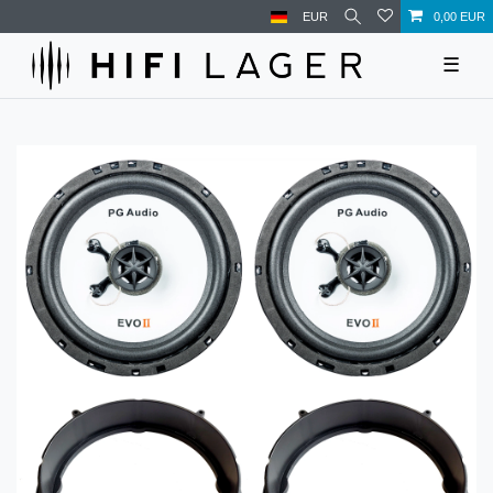
EUR
0,00 EUR
☰