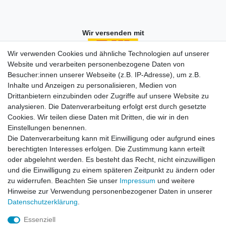
Wir versenden mit
Wir verwenden Cookies und ähnliche Technologien auf unserer
Website und verarbeiten personenbezogene Daten von
Besucher:innen unserer Webseite (z.B. IP-Adresse), um z.B.
Einkaufen
Inhalte und Anzeigen zu personalisieren, Medien von
Zahlungsarten
Drittanbietern einzubinden oder Zugriffe auf unsere Website zu
Versandarten & -kosten
analysieren. Die Datenverarbeitung erfolgt erst durch gesetzte
Widerrufsrecht
Cookies. Wir teilen diese Daten mit Dritten, die wir in den
Warenkorb
Einstellungen benennen.
Zur Kasse
Die Datenverarbeitung kann mit Einwilligung oder aufgrund eines
berechtigten Interesses erfolgen. Die Zustimmung kann erteilt
Vertrag widerrufen
oder abgelehnt werden. Es besteht das Recht, nicht einzuwilligen
und die Einwilligung zu einem späteren Zeitpunkt zu ändern oder
zu widerrufen. Beachten Sie unser
Impressum
und weitere
Mein Konto
Hinweise zur Verwendung personenbezogener Daten in unserer
Daten­schutz­erklärung
.
Registrieren
Login
Essenziell