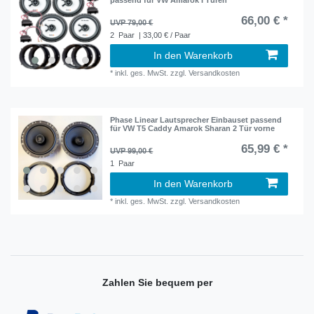
passend für VW Amarok I Türen
66,00 € *
UVP 79,00 €
2
Paar
| 33,00 € / Paar
In den Warenkorb
*
inkl. ges. MwSt.
zzgl.
Versandkosten
Phase Linear Lautsprecher Einbauset passend
für VW T5 Caddy Amarok Sharan 2 Tür vorne
65,99 € *
UVP 99,00 €
1
Paar
In den Warenkorb
*
inkl. ges. MwSt.
zzgl.
Versandkosten
Zahlen Sie bequem per