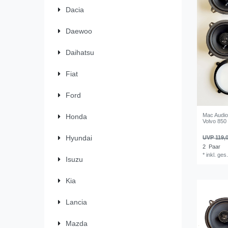
Dacia
Daewoo
Daihatsu
Fiat
Ford
Mac Audio
Honda
Volvo 850 
Hyundai
UVP 119,0
2
Paar
*
inkl. ges
Isuzu
Kia
Lancia
Mazda