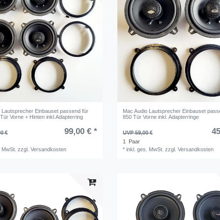
 Lautsprecher Einbauset passend für
Mac Audio Lautsprecher Einbauset pass
Tür Vorne + Hinten inkl.Adapterring
850 Tür Vorne inkl. Adapterringe
99,00 € *
45
0 €
UVP 59,00 €
1
Paar
. MwSt.
zzgl.
Versandkosten
*
inkl. ges. MwSt.
zzgl.
Versandkosten