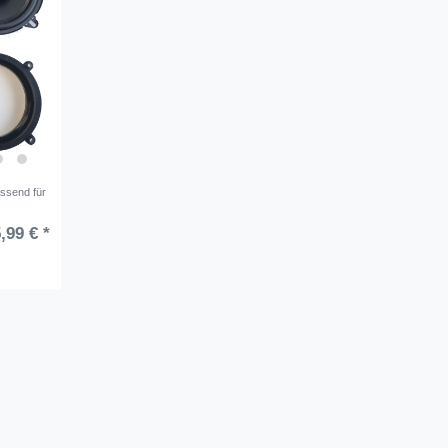
ssend für
,99 € *