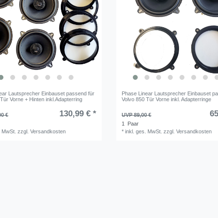
ear Lautsprecher Einbauset passend für
Phase Linear Lautsprecher Einbauset pa
Tür Vorne + Hinten inkl.Adapterring
Volvo 850 Tür Vorne inkl. Adapterringe
130,99 € *
65
00 €
UVP 89,00 €
1
Paar
. MwSt.
zzgl.
Versandkosten
*
inkl. ges. MwSt.
zzgl.
Versandkosten