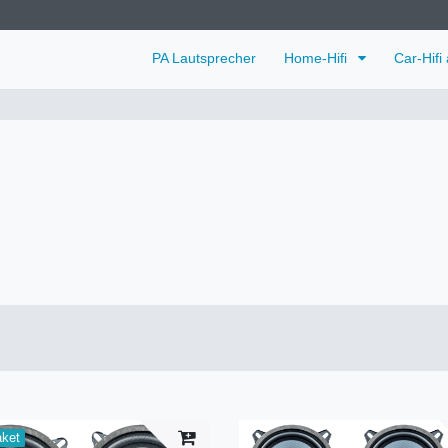
PA Lautsprecher
Home-Hifi
Car-Hifi
aket