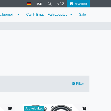
EUR
0
0,00 EUR
 allgemein
Car Hifi nach Fahrzeugtyp
Sale
Filter
Artikelpaket