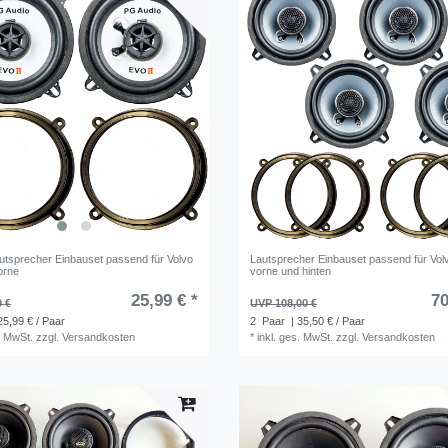
autsprecher Einbauset passend für Volvo
Lautsprecher Einbauset passend für Vol
orne
vorne und hinten
25,99 € *
70
0 €
UVP 108,00 €
25,99 € / Paar
2
Paar
| 35,50 € / Paar
. MwSt.
zzgl.
Versandkosten
*
inkl. ges. MwSt.
zzgl.
Versandkosten