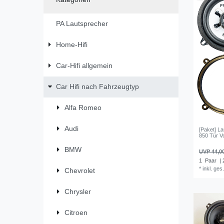
PA Lautsprecher
Home-Hifi
Car-Hifi allgemein
Car Hifi nach Fahrzeugtyp
Alfa Romeo
Audi
[Paket] L
850 Tür V
BMW
UVP 44,0
1
Paar
| 
*
inkl. ges
Chevrolet
Chrysler
Citroen