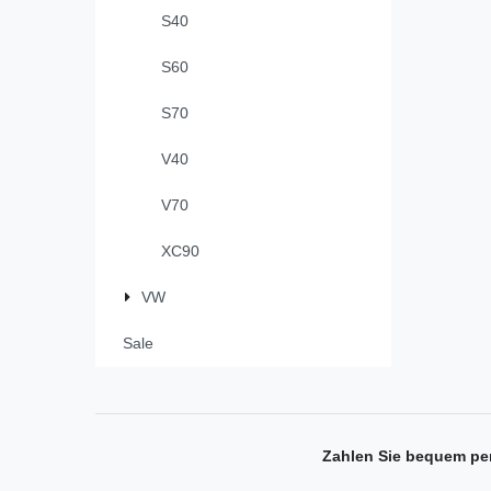
S40
S60
S70
V40
V70
XC90
VW
Sale
Zahlen Sie bequem pe