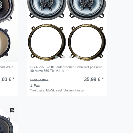
end Volvo
PG Audio Evo III Lautsprecher Einbauset passend
für Volvo 850 Tür Vorne
,00 € *
35,99 € *
UVP 54,00 €
1
Paar
*
inkl. ges. MwSt.
zzgl.
Versandkosten