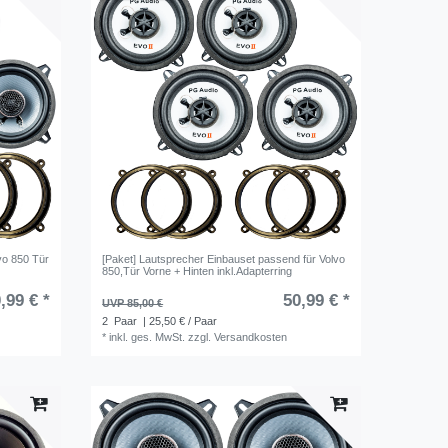
vo 850 Tür
[Paket] Lautsprecher Einbauset passend für Volvo
850,Tür Vorne + Hinten inkl.Adapterring
,99 € *
50,99 € *
UVP 85,00 €
2
Paar
| 25,50 € / Paar
*
inkl. ges. MwSt.
zzgl.
Versandkosten