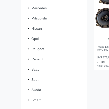
Mercedes
Mitsubishi
Nissan
Opel
Phase Lin
Peugeot
Volvo 850 
UVP 178,
Renault
2
Paar
*
inkl. ges
Saab
Seat
Skoda
Smart