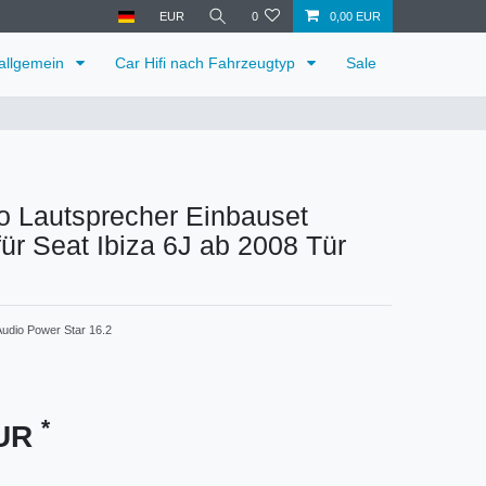
EUR
0
0,00 EUR
 allgemein
Car Hifi nach Fahrzeugtyp
Sale
o Lautsprecher Einbauset
ür Seat Ibiza 6J ab 2008 Tür
udio Power Star 16.2
*
EUR