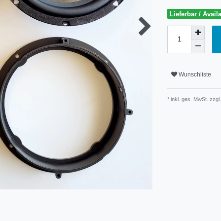
Lieferbar / Avail
Wunschliste
* inkl. ges. MwSt. zzgl.