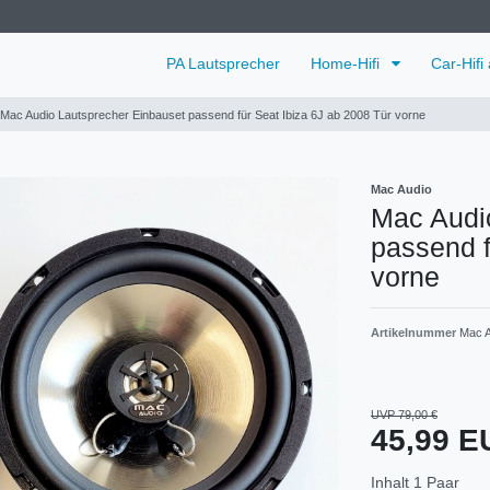
PA Lautsprecher
Home-Hifi
Car-Hifi
Mac Audio Lautsprecher Einbauset passend für Seat Ibiza 6J ab 2008 Tür vorne
Mac Audio
Mac Audi
passend f
vorne
Artikelnummer
Mac A
UVP 79,00 €
45,99 
Inhalt
1
Paar