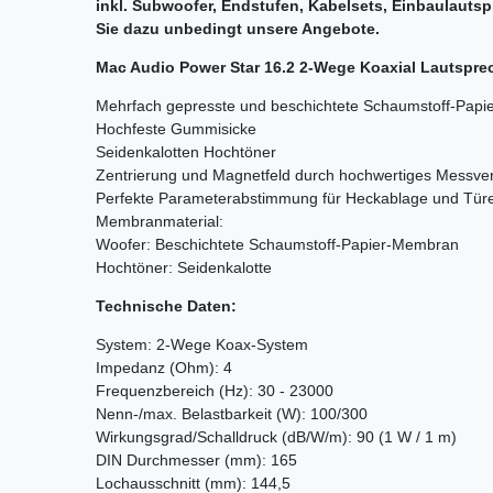
inkl. Subwoofer, Endstufen, Kabelsets, Einbaulauts
Sie dazu unbedingt unsere Angebote.
Mac Audio Power Star 16.2 2-Wege Koaxial Lautspre
Mehrfach gepresste und beschichtete Schaumstoff-Pap
Hochfeste Gummisicke
Seidenkalotten Hochtöner
Zentrierung und Magnetfeld durch hochwertiges Messver
Perfekte Parameterabstimmung für Heckablage und Tür
Membranmaterial:
Woofer: Beschichtete Schaumstoff-Papier-Membran
Hochtöner: Seidenkalotte
Technische Daten:
System: 2-Wege Koax-System
Impedanz (Ohm): 4
Frequenzbereich (Hz): 30 - 23000
Nenn-/max. Belastbarkeit (W): 100/300
Wirkungsgrad/Schalldruck (dB/W/m): 90 (1 W / 1 m)
DIN Durchmesser (mm): 165
Lochausschnitt (mm): 144,5