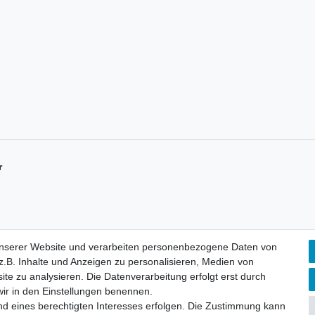
r
unserer Website und verarbeiten personenbezogene Daten von
.B. Inhalte und Anzeigen zu personalisieren, Medien von
ite zu analysieren. Die Datenverarbeitung erfolgt erst durch
Mein Konto
K
 wir in den Einstellungen benennen.
D
Registrieren
nd eines berechtigten Interesses erfolgen. Die Zustimmung kann
Login