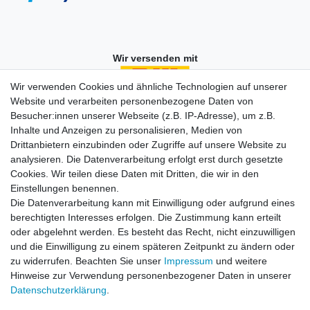
Wir versenden mit
Wir verwenden Cookies und ähnliche Technologien auf unserer
Website und verarbeiten personenbezogene Daten von
Besucher:innen unserer Webseite (z.B. IP-Adresse), um z.B.
Einkaufen
Inhalte und Anzeigen zu personalisieren, Medien von
Zahlungsarten
Drittanbietern einzubinden oder Zugriffe auf unsere Website zu
Versandarten & -kosten
analysieren. Die Datenverarbeitung erfolgt erst durch gesetzte
Widerrufsrecht
Cookies. Wir teilen diese Daten mit Dritten, die wir in den
Warenkorb
Einstellungen benennen.
Zur Kasse
Die Datenverarbeitung kann mit Einwilligung oder aufgrund eines
berechtigten Interesses erfolgen. Die Zustimmung kann erteilt
Vertrag widerrufen
oder abgelehnt werden. Es besteht das Recht, nicht einzuwilligen
und die Einwilligung zu einem späteren Zeitpunkt zu ändern oder
zu widerrufen. Beachten Sie unser
Impressum
und weitere
Mein Konto
Hinweise zur Verwendung personenbezogener Daten in unserer
Daten­schutz­erklärung
.
Registrieren
Login