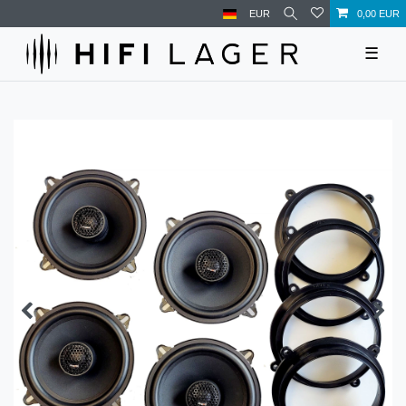
EUR
0,00 EUR
☰