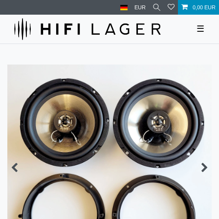
EUR
0,00 EUR
☰