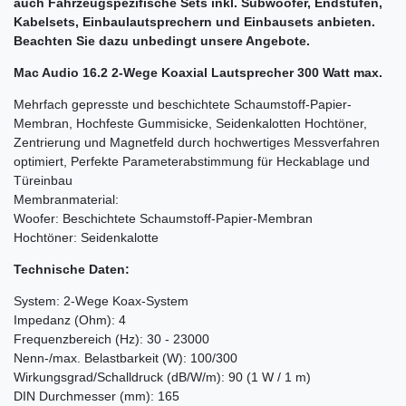
auch Fahrzeugspezifische Sets inkl. Subwoofer, Endstufen,
Kabelsets, Einbaulautsprechern und Einbausets anbieten.
Beachten Sie dazu unbedingt unsere Angebote.
Mac Audio
16.2 2-Wege Koaxial Lautsprecher 300 Watt max.
Mehrfach gepresste und beschichtete Schaumstoff-Papier-
Membran, Hochfeste Gummisicke, Seidenkalotten Hochtöner,
Zentrierung und Magnetfeld durch hochwertiges Messverfahren
optimiert, Perfekte Parameterabstimmung für Heckablage und
Türeinbau
Membranmaterial:
Woofer: Beschichtete Schaumstoff-Papier-Membran
Hochtöner: Seidenkalotte
Technische Daten:
System: 2-Wege Koax-System
Impedanz (Ohm): 4
Frequenzbereich (Hz): 30 - 23000
Nenn-/max. Belastbarkeit (W): 100/300
Wirkungsgrad/Schalldruck (dB/W/m): 90 (1 W / 1 m)
DIN Durchmesser (mm): 165