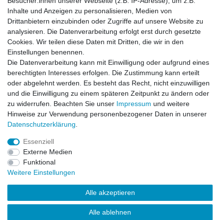
Besucher:innen unserer Webseite (z.B. IP-Adresse), um z.B.
Einkaufen
Inhalte und Anzeigen zu personalisieren, Medien von
Zahlungsarten
Drittanbietern einzubinden oder Zugriffe auf unsere Website zu
Versandarten & -kosten
analysieren. Die Datenverarbeitung erfolgt erst durch gesetzte
Widerrufsrecht
Cookies. Wir teilen diese Daten mit Dritten, die wir in den
Warenkorb
Einstellungen benennen.
Zur Kasse
Die Datenverarbeitung kann mit Einwilligung oder aufgrund eines
berechtigten Interesses erfolgen. Die Zustimmung kann erteilt
Vertrag widerrufen
oder abgelehnt werden. Es besteht das Recht, nicht einzuwilligen
und die Einwilligung zu einem späteren Zeitpunkt zu ändern oder
zu widerrufen. Beachten Sie unser
Impressum
und weitere
Mein Konto
Hinweise zur Verwendung personenbezogener Daten in unserer
Daten­schutz­erklärung
.
Registrieren
Login
Essenziell
Externe Medien
Funktional
Unternehmen
Weitere Einstellungen
Kontakt
Alle akzeptieren
Datenschutzerklärung
AGB
Alle ablehnen
Impressum