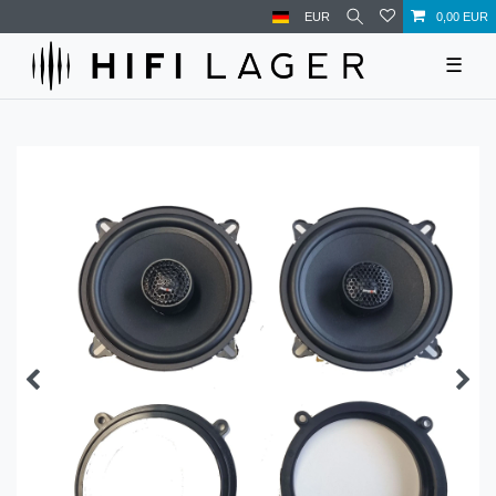
EUR
0,00 EUR
☰