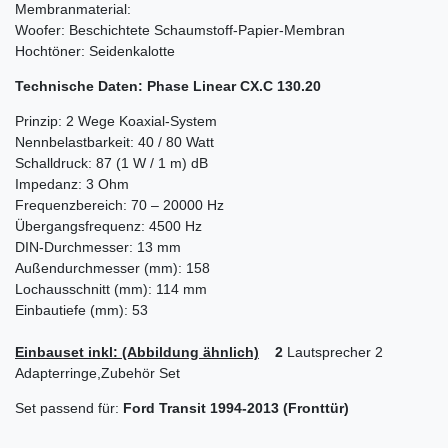
Membranmaterial:
Woofer: Beschichtete Schaumstoff-Papier-Membran
Hochtöner: Seidenkalotte
Technische Daten: Phase Linear CX.C 130.20
Prinzip: 2 Wege Koaxial-System
Nennbelastbarkeit: 40 / 80 Watt
Schalldruck: 87 (1 W / 1 m) dB
Impedanz: 3 Ohm
Frequenzbereich: 70 – 20000 Hz
Übergangsfrequenz: 4500 Hz
DIN-Durchmesser: 13 mm
Außendurchmesser (mm): 158
Lochausschnitt (mm): 114 mm
Einbautiefe (mm): 53
Einbauset inkl: (Abbildung ähnlich)
2
Lautsprecher 2
Adapterringe,
Zubehör Set
Set passend für:
Ford
Transit 1994-2013
(Fronttür)