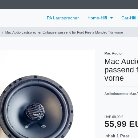
PA Lautsprecher
Home-Hifi
Car-Hifi
Mac Audio Lautsprecher Einbauset passend für Ford Fiesta Mondeo Tür vorne
Mac Audio
Mac Audi
passend f
vorne
Artikelnummer
Mac A
UVP 69,00 €
55,99 
Inhalt
1
Paar