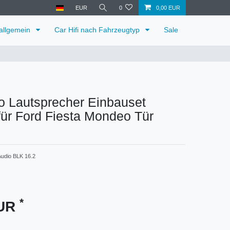
EUR
0
0,00 EUR
 allgemein
Car Hifi nach Fahrzeugtyp
Sale
o Lautsprecher Einbauset
ür Ford Fiesta Mondeo Tür
udio BLK 16.2
*
EUR