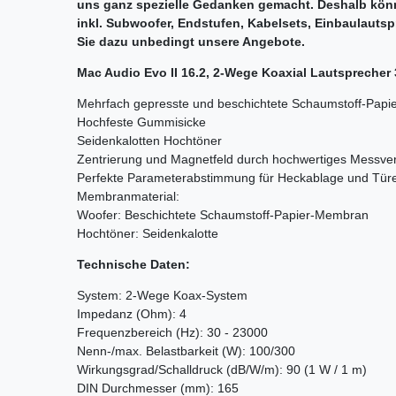
uns ganz spezielle Gedanken gemacht. Deshalb könn
inkl. Subwoofer, Endstufen, Kabelsets, Einbaulauts
Sie dazu unbedingt unsere Angebote.
Mac Audio Evo II 16.2, 2-Wege Koaxial Lautsprecher 
Mehrfach gepresste und beschichtete Schaumstoff-Pap
Hochfeste Gummisicke
Seidenkalotten Hochtöner
Zentrierung und Magnetfeld durch hochwertiges Messver
Perfekte Parameterabstimmung für Heckablage und Tür
Membranmaterial:
Woofer: Beschichtete Schaumstoff-Papier-Membran
Hochtöner: Seidenkalotte
Technische Daten:
System: 2-Wege Koax-System
Impedanz (Ohm): 4
Frequenzbereich (Hz): 30 - 23000
Nenn-/max. Belastbarkeit (W): 100/300
Wirkungsgrad/Schalldruck (dB/W/m): 90 (1 W / 1 m)
DIN Durchmesser (mm): 165