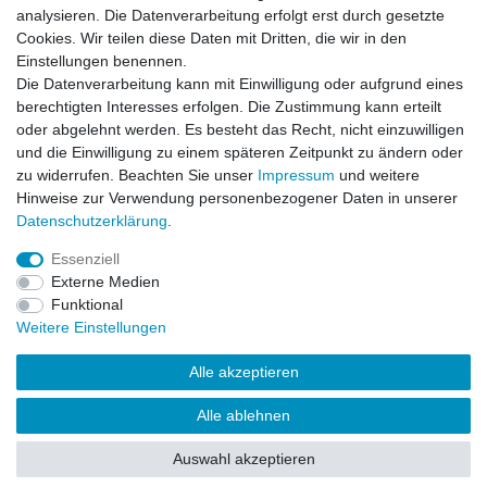
Versandarten & -kosten
analysieren. Die Datenverarbeitung erfolgt erst durch gesetzte
Widerrufsrecht
Cookies. Wir teilen diese Daten mit Dritten, die wir in den
Warenkorb
Einstellungen benennen.
Zur Kasse
Die Datenverarbeitung kann mit Einwilligung oder aufgrund eines
berechtigten Interesses erfolgen. Die Zustimmung kann erteilt
Vertrag widerrufen
oder abgelehnt werden. Es besteht das Recht, nicht einzuwilligen
und die Einwilligung zu einem späteren Zeitpunkt zu ändern oder
zu widerrufen. Beachten Sie unser
Impressum
und weitere
Mein Konto
Hinweise zur Verwendung personenbezogener Daten in unserer
Daten­schutz­erklärung
.
Registrieren
Login
Essenziell
Externe Medien
Funktional
Unternehmen
Weitere Einstellungen
Kontakt
Alle akzeptieren
Datenschutzerklärung
AGB
Alle ablehnen
Impressum
Auswahl akzeptieren