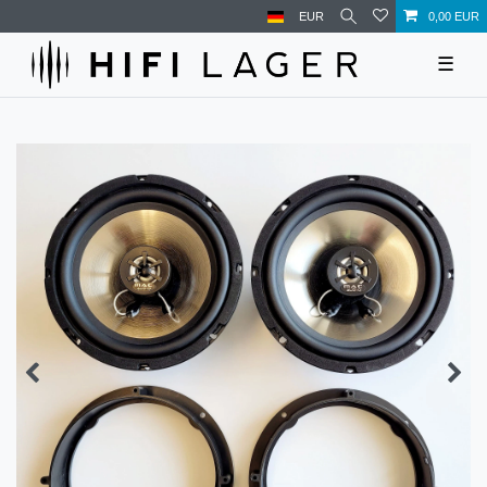
EUR
0,00 EUR
☰