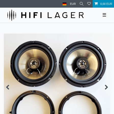
EUR
0,00 EUR
☰