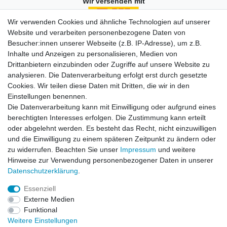
Wir versenden mit
Wir verwenden Cookies und ähnliche Technologien auf unserer
Website und verarbeiten personenbezogene Daten von
Besucher:innen unserer Webseite (z.B. IP-Adresse), um z.B.
Einkaufen
Inhalte und Anzeigen zu personalisieren, Medien von
Zahlungsarten
Drittanbietern einzubinden oder Zugriffe auf unsere Website zu
Versandarten & -kosten
analysieren. Die Datenverarbeitung erfolgt erst durch gesetzte
Widerrufsrecht
Cookies. Wir teilen diese Daten mit Dritten, die wir in den
Warenkorb
Einstellungen benennen.
Zur Kasse
Die Datenverarbeitung kann mit Einwilligung oder aufgrund eines
berechtigten Interesses erfolgen. Die Zustimmung kann erteilt
Vertrag widerrufen
oder abgelehnt werden. Es besteht das Recht, nicht einzuwilligen
und die Einwilligung zu einem späteren Zeitpunkt zu ändern oder
zu widerrufen. Beachten Sie unser
Impressum
und weitere
Mein Konto
Hinweise zur Verwendung personenbezogener Daten in unserer
Daten­schutz­erklärung
.
Registrieren
Login
Essenziell
Externe Medien
Funktional
Unternehmen
Weitere Einstellungen