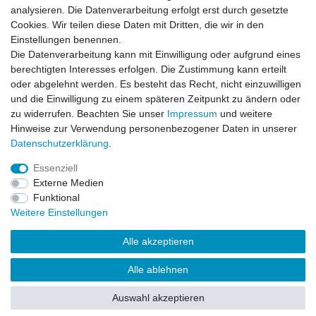
Versandarten & -kosten
analysieren. Die Datenverarbeitung erfolgt erst durch gesetzte
Widerrufsrecht
Cookies. Wir teilen diese Daten mit Dritten, die wir in den
Warenkorb
Einstellungen benennen.
Zur Kasse
Die Datenverarbeitung kann mit Einwilligung oder aufgrund eines
berechtigten Interesses erfolgen. Die Zustimmung kann erteilt
Vertrag widerrufen
oder abgelehnt werden. Es besteht das Recht, nicht einzuwilligen
und die Einwilligung zu einem späteren Zeitpunkt zu ändern oder
zu widerrufen. Beachten Sie unser
Impressum
und weitere
Mein Konto
Hinweise zur Verwendung personenbezogener Daten in unserer
Daten­schutz­erklärung
.
Registrieren
Login
Essenziell
Externe Medien
Funktional
Unternehmen
Weitere Einstellungen
Kontakt
Alle akzeptieren
Datenschutzerklärung
AGB
Alle ablehnen
Impressum
Auswahl akzeptieren