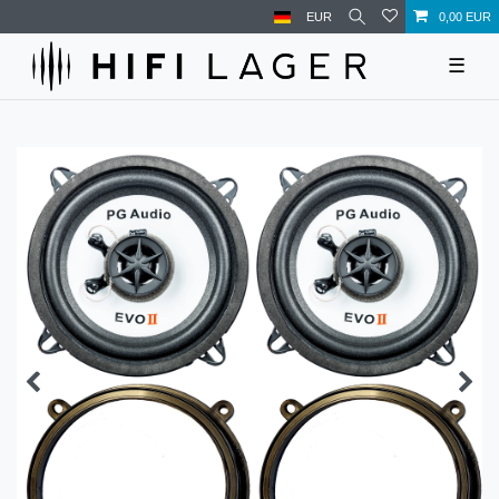
EUR
0,00 EUR
☰