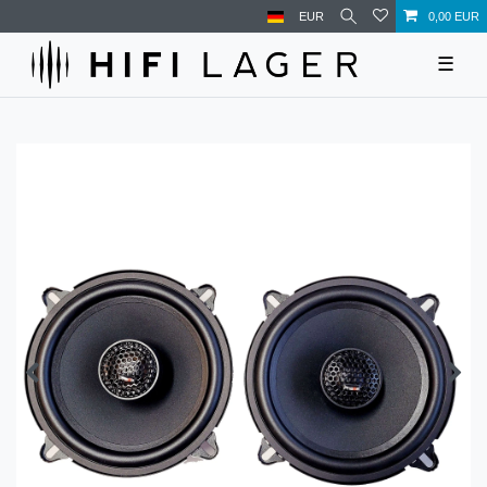
EUR
0,00 EUR
☰