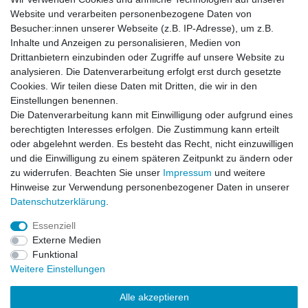
Website und verarbeiten personenbezogene Daten von
Besucher:innen unserer Webseite (z.B. IP-Adresse), um z.B.
Einkaufen
Inhalte und Anzeigen zu personalisieren, Medien von
Zahlungsarten
Drittanbietern einzubinden oder Zugriffe auf unsere Website zu
Versandarten & -kosten
analysieren. Die Datenverarbeitung erfolgt erst durch gesetzte
Widerrufsrecht
Cookies. Wir teilen diese Daten mit Dritten, die wir in den
Warenkorb
Einstellungen benennen.
Zur Kasse
Die Datenverarbeitung kann mit Einwilligung oder aufgrund eines
berechtigten Interesses erfolgen. Die Zustimmung kann erteilt
Vertrag widerrufen
oder abgelehnt werden. Es besteht das Recht, nicht einzuwilligen
und die Einwilligung zu einem späteren Zeitpunkt zu ändern oder
zu widerrufen. Beachten Sie unser
Impressum
und weitere
Mein Konto
Hinweise zur Verwendung personenbezogener Daten in unserer
Daten­schutz­erklärung
.
Registrieren
Login
Essenziell
Externe Medien
Funktional
Unternehmen
Weitere Einstellungen
Kontakt
Alle akzeptieren
Datenschutzerklärung