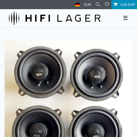
EUR
0,00 EUR
☰