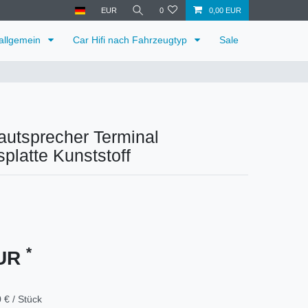
EUR
0
0,00 EUR
 allgemein
Car Hifi nach Fahrzeugtyp
Sale
autsprecher Terminal
platte Kunststoff
*
EUR
 € / Stück