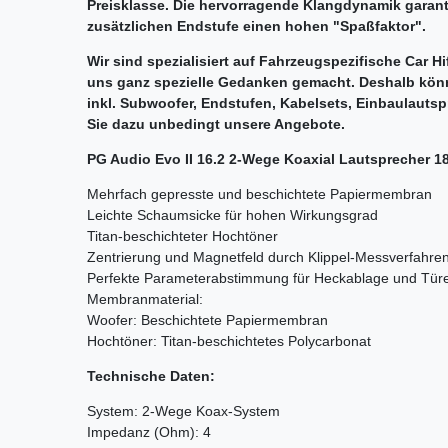
Preisklasse. Die hervorragende Klangdynamik garant
zusätzlichen Endstufe einen hohen "Spaßfaktor".
Wir sind spezialisiert auf Fahrzeugspezifische Car H
uns ganz spezielle Gedanken gemacht. Deshalb könn
inkl. Subwoofer, Endstufen, Kabelsets, Einbaulauts
Sie dazu unbedingt unsere Angebote.
PG Audio Evo II 16.2 2-Wege Koaxial Lautsprecher 1
Mehrfach gepresste und beschichtete Papiermembran
Leichte Schaumsicke für hohen Wirkungsgrad
Titan-beschichteter Hochtöner
Zentrierung und Magnetfeld durch Klippel-Messverfahren
Perfekte Parameterabstimmung für Heckablage und Tür
Membranmaterial:
Woofer: Beschichtete Papiermembran
Hochtöner: Titan-beschichtetes Polycarbonat
Technische Daten:
System: 2-Wege Koax-System
Impedanz (Ohm): 4