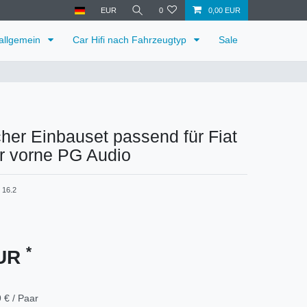
EUR
0
0,00 EUR
 allgemein
Car Hifi nach Fahrzeugtyp
Sale
her Einbauset passend für Fiat
r vorne PG Audio
I 16.2
*
EUR
 € / Paar