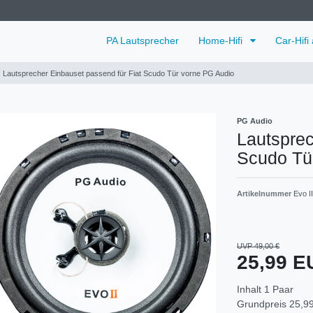
PA Lautsprecher
Home-Hifi
Car-Hifi
Lautsprecher Einbauset passend für Fiat Scudo Tür vorne PG Audio
PG Audio
Lautsprec
Scudo Tü
Artikelnummer
Evo I
UVP 49,00 €
25,99 
Inhalt
1
Paar
Grundpreis
25,99