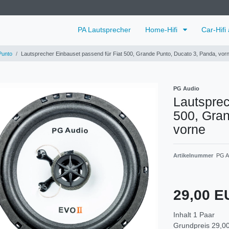
PA Lautsprecher
Home-Hifi
Car-Hifi
Punto
Lautsprecher Einbauset passend für Fiat 500, Grande Punto, Ducato 3, Panda, vor
PG Audio
Lautsprec
500, Gran
vorne
Artikelnummer
PG Au
29,00 
Inhalt
1
Paar
Grundpreis
29,00