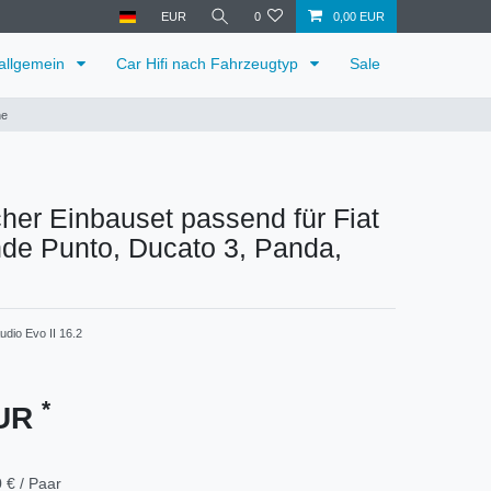
EUR
0
0,00 EUR
 allgemein
Car Hifi nach Fahrzeugtyp
Sale
ne
her Einbauset passend für Fiat
de Punto, Ducato 3, Panda,
dio Evo II 16.2
*
EUR
 € / Paar