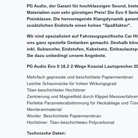
PG Audio, der Garant für hochklassigen Sound, biete
Materialien zum sehr günstigen Preis! Die Evo II Seri
Preisklasse. Die hervorragende Klangdynamik garant
zusätzlichen Endstufe einen hohen "Spaßfaktor".
Wir sind spezialisiert auf Fahrzeugspezifische Car H
uns ganz spezielle Gedanken gemacht. Deshalb könn
inkl. Subwoofer, Endstufen, Kabelsets, Einbaulauts
Sie dazu unbedingt unsere Angebote.
PG Audio Evo II 16.2 2-Wege Koaxial Lautsprecher 2
Mehrfach gepresste und beschichtete Papiermembran
Leichte Schaumsicke für hohen Wirkungsgrad
Titan-beschichteter Hochtöner
Zentrierung und Magnetfeld durch Klippel-Messverfahren
Perfekte Parameterabstimmung für Heckablage und Tür
Membranmaterial:
Woofer: Beschichtete Papiermembran
Hochtöner: Titan-beschichtetes Polycarbonat
Technische Daten: