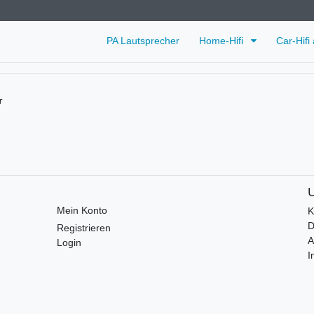
PA Lautsprecher
Home-Hifi
Car-Hifi
r
Mein Konto
K
D
Registrieren
Login
I