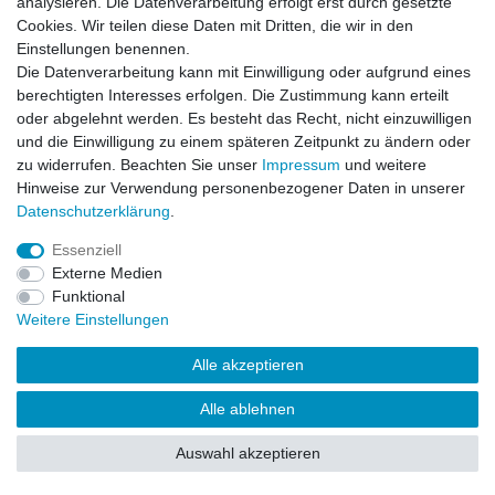
analysieren. Die Datenverarbeitung erfolgt erst durch gesetzte
Warenkorb
Cookies. Wir teilen diese Daten mit Dritten, die wir in den
Zur Kasse
Einstellungen benennen.
Die Datenverarbeitung kann mit Einwilligung oder aufgrund eines
Vertrag widerrufen
berechtigten Interesses erfolgen. Die Zustimmung kann erteilt
oder abgelehnt werden. Es besteht das Recht, nicht einzuwilligen
und die Einwilligung zu einem späteren Zeitpunkt zu ändern oder
zu widerrufen. Beachten Sie unser
Impressum
und weitere
Mein Konto
Hinweise zur Verwendung personenbezogener Daten in unserer
Registrieren
Daten­schutz­erklärung
.
Login
Essenziell
Externe Medien
Funktional
Unternehmen
Weitere Einstellungen
Kontakt
Datenschutzerklärung
Alle akzeptieren
AGB
Impressum
Alle ablehnen
Auswahl akzeptieren