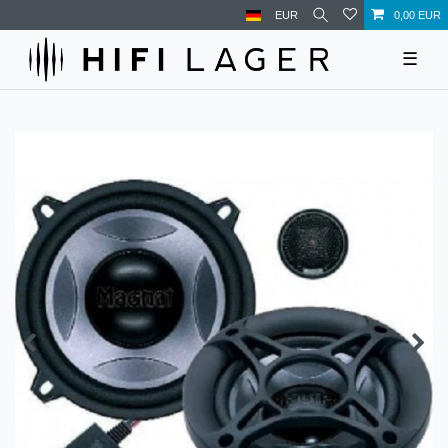
EUR
0,00 EUR
☰