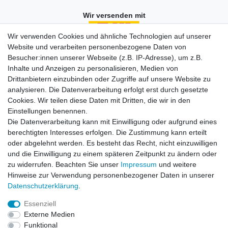
Wir versenden mit
Wir verwenden Cookies und ähnliche Technologien auf unserer
Website und verarbeiten personenbezogene Daten von
Besucher:innen unserer Webseite (z.B. IP-Adresse), um z.B.
Einkaufen
Inhalte und Anzeigen zu personalisieren, Medien von
Zahlungsarten
Drittanbietern einzubinden oder Zugriffe auf unsere Website zu
Versandarten & -kosten
analysieren. Die Datenverarbeitung erfolgt erst durch gesetzte
Widerrufsrecht
Cookies. Wir teilen diese Daten mit Dritten, die wir in den
Warenkorb
Einstellungen benennen.
Zur Kasse
Die Datenverarbeitung kann mit Einwilligung oder aufgrund eines
berechtigten Interesses erfolgen. Die Zustimmung kann erteilt
Vertrag widerrufen
oder abgelehnt werden. Es besteht das Recht, nicht einzuwilligen
und die Einwilligung zu einem späteren Zeitpunkt zu ändern oder
zu widerrufen. Beachten Sie unser
Impressum
und weitere
Mein Konto
Hinweise zur Verwendung personenbezogener Daten in unserer
Daten­schutz­erklärung
.
Registrieren
Login
Essenziell
Externe Medien
Funktional