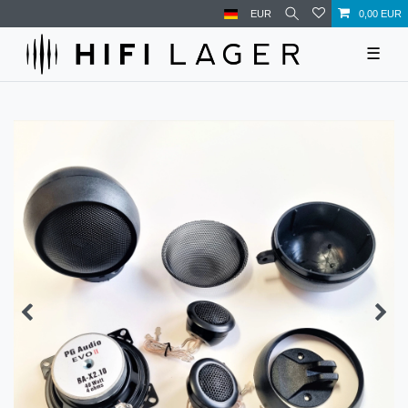
EUR
0,00 EUR
☰