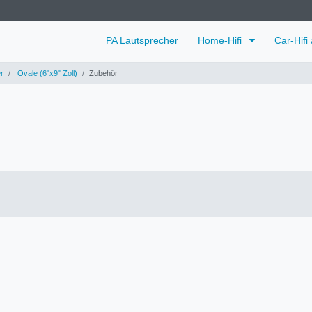
PA Lautsprecher
Home-Hifi
Car-Hifi
r
Ovale (6"x9" Zoll)
Zubehör