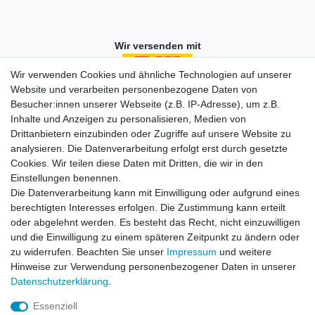
Wir versenden mit
Wir verwenden Cookies und ähnliche Technologien auf unserer
Website und verarbeiten personenbezogene Daten von
Besucher:innen unserer Webseite (z.B. IP-Adresse), um z.B.
Einkaufen
Inhalte und Anzeigen zu personalisieren, Medien von
Zahlungsarten
Drittanbietern einzubinden oder Zugriffe auf unsere Website zu
Versandarten & -kosten
analysieren. Die Datenverarbeitung erfolgt erst durch gesetzte
Widerrufsrecht
Cookies. Wir teilen diese Daten mit Dritten, die wir in den
Warenkorb
Einstellungen benennen.
Zur Kasse
Die Datenverarbeitung kann mit Einwilligung oder aufgrund eines
berechtigten Interesses erfolgen. Die Zustimmung kann erteilt
Vertrag widerrufen
oder abgelehnt werden. Es besteht das Recht, nicht einzuwilligen
und die Einwilligung zu einem späteren Zeitpunkt zu ändern oder
zu widerrufen. Beachten Sie unser
Impressum
und weitere
Mein Konto
Hinweise zur Verwendung personenbezogener Daten in unserer
Daten­schutz­erklärung
.
Registrieren
Login
Essenziell