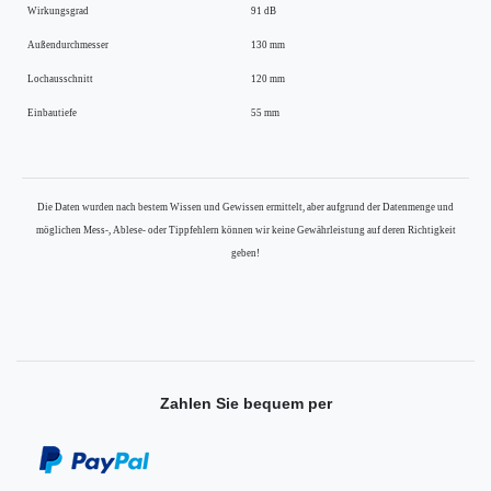
Wirkungsgrad
91 dB
Außendurchmesser
130 mm
Lochausschnitt
120 mm
Einbautiefe
55 mm
Die Daten wurden nach bestem Wissen und Gewissen ermittelt, aber aufgrund der Datenmenge und
möglichen Mess-, Ablese- oder Tippfehlern können wir keine Gewährleistung auf deren Richtigkeit
geben!
Zahlen Sie bequem per