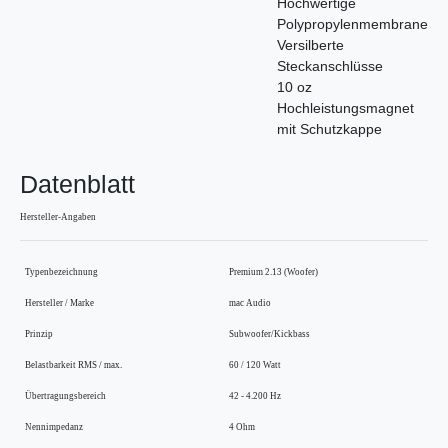
Hochwertige
Polypropylenmembrane
Versilberte
Steckanschlüsse
10 oz
Hochleistungsmagnet
mit Schutzkappe
Datenblatt
Hersteller-Angaben
Typenbezeichnung
Premium 2.13 (Woofer)
Hersteller / Marke
mac Audio
Prinzip
Subwoofer/Kickbass
Belastbarkeit RMS / max.
60 / 120 Watt
Übertragungsbereich
42 - 4.200 Hz
Nennimpedanz
4 Ohm