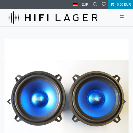
EUR
0,00 EUR
☰