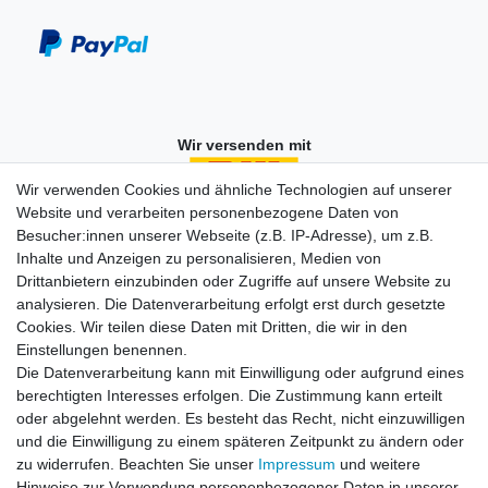
Wir versenden mit
Wir verwenden Cookies und ähnliche Technologien auf unserer
Website und verarbeiten personenbezogene Daten von
Besucher:innen unserer Webseite (z.B. IP-Adresse), um z.B.
Einkaufen
Inhalte und Anzeigen zu personalisieren, Medien von
Zahlungsarten
Drittanbietern einzubinden oder Zugriffe auf unsere Website zu
Versandarten & -kosten
analysieren. Die Datenverarbeitung erfolgt erst durch gesetzte
Widerrufsrecht
Cookies. Wir teilen diese Daten mit Dritten, die wir in den
Warenkorb
Einstellungen benennen.
Zur Kasse
Die Datenverarbeitung kann mit Einwilligung oder aufgrund eines
berechtigten Interesses erfolgen. Die Zustimmung kann erteilt
Vertrag widerrufen
oder abgelehnt werden. Es besteht das Recht, nicht einzuwilligen
und die Einwilligung zu einem späteren Zeitpunkt zu ändern oder
zu widerrufen. Beachten Sie unser
Impressum
und weitere
Mein Konto
Hinweise zur Verwendung personenbezogener Daten in unserer