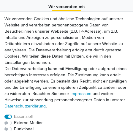
Wir versenden mit
Wir verwenden Cookies und ähnliche Technologien auf unserer
Website und verarbeiten personenbezogene Daten von
Besucher:innen unserer Webseite (z.B. IP-Adresse), um z.B.
Einkaufen
Inhalte und Anzeigen zu personalisieren, Medien von
Zahlungsarten
Drittanbietern einzubinden oder Zugriffe auf unsere Website zu
Versandarten & -kosten
analysieren. Die Datenverarbeitung erfolgt erst durch gesetzte
Widerrufsrecht
Cookies. Wir teilen diese Daten mit Dritten, die wir in den
Warenkorb
Einstellungen benennen.
Zur Kasse
Die Datenverarbeitung kann mit Einwilligung oder aufgrund eines
berechtigten Interesses erfolgen. Die Zustimmung kann erteilt
Vertrag widerrufen
oder abgelehnt werden. Es besteht das Recht, nicht einzuwilligen
und die Einwilligung zu einem späteren Zeitpunkt zu ändern oder
zu widerrufen. Beachten Sie unser
Impressum
und weitere
Mein Konto
Hinweise zur Verwendung personenbezogener Daten in unserer
Daten­schutz­erklärung
.
Registrieren
Login
Essenziell
Externe Medien
Funktional