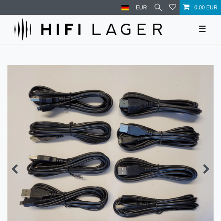
EUR
0,00 EUR
☰