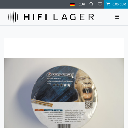
EUR
0,00 EUR
☰