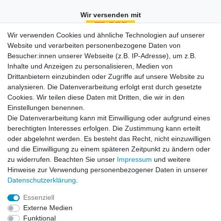
Wir versenden mit
Wir verwenden Cookies und ähnliche Technologien auf unserer
Website und verarbeiten personenbezogene Daten von
Besucher:innen unserer Webseite (z.B. IP-Adresse), um z.B.
Einkaufen
Inhalte und Anzeigen zu personalisieren, Medien von
Zahlungsarten
Drittanbietern einzubinden oder Zugriffe auf unsere Website zu
Versandarten & -kosten
analysieren. Die Datenverarbeitung erfolgt erst durch gesetzte
Widerrufsrecht
Cookies. Wir teilen diese Daten mit Dritten, die wir in den
Warenkorb
Einstellungen benennen.
Zur Kasse
Die Datenverarbeitung kann mit Einwilligung oder aufgrund eines
berechtigten Interesses erfolgen. Die Zustimmung kann erteilt
Vertrag widerrufen
oder abgelehnt werden. Es besteht das Recht, nicht einzuwilligen
und die Einwilligung zu einem späteren Zeitpunkt zu ändern oder
zu widerrufen. Beachten Sie unser
Impressum
und weitere
Mein Konto
Hinweise zur Verwendung personenbezogener Daten in unserer
Daten­schutz­erklärung
.
Registrieren
Login
Essenziell
Externe Medien
Funktional