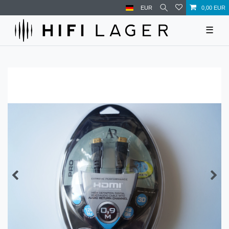
EUR
0,00 EUR
☰