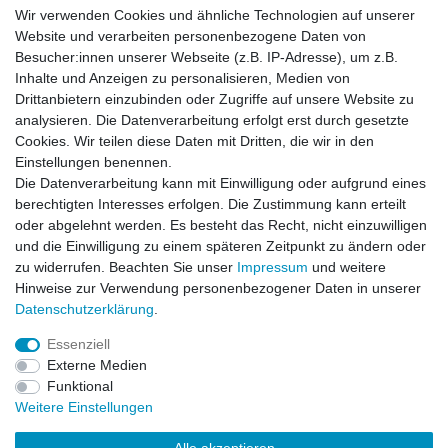
Wir verwenden Cookies und ähnliche Technologien auf unserer
Website und verarbeiten personenbezogene Daten von
Besucher:innen unserer Webseite (z.B. IP-Adresse), um z.B.
Einkaufen
Inhalte und Anzeigen zu personalisieren, Medien von
Zahlungsarten
Drittanbietern einzubinden oder Zugriffe auf unsere Website zu
Versandarten & -kosten
analysieren. Die Datenverarbeitung erfolgt erst durch gesetzte
Widerrufsrecht
Cookies. Wir teilen diese Daten mit Dritten, die wir in den
Warenkorb
Einstellungen benennen.
Zur Kasse
Die Datenverarbeitung kann mit Einwilligung oder aufgrund eines
berechtigten Interesses erfolgen. Die Zustimmung kann erteilt
Vertrag widerrufen
oder abgelehnt werden. Es besteht das Recht, nicht einzuwilligen
und die Einwilligung zu einem späteren Zeitpunkt zu ändern oder
zu widerrufen. Beachten Sie unser
Impressum
und weitere
Mein Konto
Hinweise zur Verwendung personenbezogener Daten in unserer
Daten­schutz­erklärung
.
Registrieren
Login
Essenziell
Externe Medien
Funktional
Unternehmen
Weitere Einstellungen
Kontakt