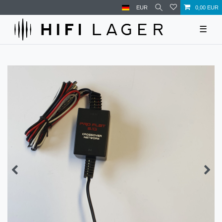
EUR
0,00 EUR
☰