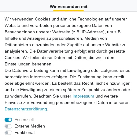
Wir versenden mit
Wir verwenden Cookies und ähnliche Technologien auf unserer
Website und verarbeiten personenbezogene Daten von
Besucher:innen unserer Webseite (z.B. IP-Adresse), um z.B.
Einkaufen
Inhalte und Anzeigen zu personalisieren, Medien von
Zahlungsarten
Drittanbietern einzubinden oder Zugriffe auf unsere Website zu
Versandarten & -kosten
analysieren. Die Datenverarbeitung erfolgt erst durch gesetzte
Widerrufsrecht
Cookies. Wir teilen diese Daten mit Dritten, die wir in den
Warenkorb
Einstellungen benennen.
Zur Kasse
Die Datenverarbeitung kann mit Einwilligung oder aufgrund eines
berechtigten Interesses erfolgen. Die Zustimmung kann erteilt
Vertrag widerrufen
oder abgelehnt werden. Es besteht das Recht, nicht einzuwilligen
und die Einwilligung zu einem späteren Zeitpunkt zu ändern oder
zu widerrufen. Beachten Sie unser
Impressum
und weitere
Mein Konto
Hinweise zur Verwendung personenbezogener Daten in unserer
Daten­schutz­erklärung
.
Registrieren
Login
Essenziell
Externe Medien
Funktional