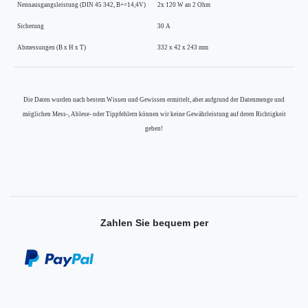
Nennausgangsleistung (DIN 45 342, B+=14,4V)
2x 120 W an 2 Ohm
Sicherung
30 A
Abmessungen (B x H x T)
332 x 42 x 243 mm
Die Daten wurden nach bestem Wissen und Gewissen ermittelt, aber aufgrund der Datenmenge und
möglichen Mess-, Ablese- oder Tippfehlern können wir keine Gewährleistung auf deren Richtigkeit
geben!
Zahlen Sie bequem per