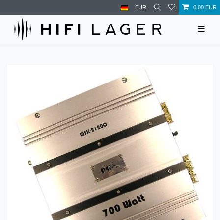
EUR
0,00 EUR
☰