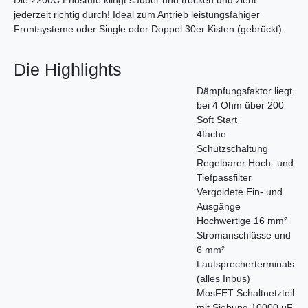
Die 2200C Endstufe klingt sauber und trocken und zieht
jederzeit richtig durch! Ideal zum Antrieb leistungsfähiger
Frontsysteme oder Single oder Doppel 30er Kisten (gebrückt).
Die Highlights
Dämpfungsfaktor liegt
bei 4 Ohm über 200
Soft Start
4fache
Schutzschaltung
Regelbarer Hoch- und
Tiefpassfilter
Vergoldete Ein- und
Ausgänge
Hochwertige 16 mm²
Stromanschlüsse und
6 mm²
Lautsprecherterminals
(alles Inbus)
MosFET Schaltnetzteil
mit Siebung 10000 uF,