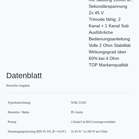
Sekundärspannung
2x 45 V
Trimode fähig: 2
Kanal + 1 Kanal Sub
Ausführliche
Bedienungsanleitung
Volle 2 Ohm Stabilität
Wirkungsgrad über
60% bei 4 Ohm
TOP Markenqualität
Datenblatt
Hersteller-Angaben
Typenbezeichnung
WSK-2120C
Hersteller / Marke
PG Audio
Prinzip
2-Kanal Car Hifi Leistungsverstärker
Nennausgangsleistung (DIN 45 342, B+=14,4V)
2x 65 W / 1x 260 W an 4 Ohm