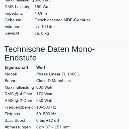
Maximalleistung
300 Watt
RMS-Leistung
150 Watt
Impedanz
4 Ohm
Gehäuse
Geschlossenes MDF-Gehäuse
Volumen
ca. 10 Liter
Gewicht
ca. 8 kg
Technische Daten Mono-
Endstufe
Eigenschaft
Wert
Modell
Phase Linear PL 1400.1
Bauart
Class-D Monoblock
Maximalleistung
800 Watt
RMS @ 4 Ohm
170 Watt
RMS @ 2 Ohm
250 Watt
Frequenzbereich
10–500 Hz
Tiefpass
30–500 Hz
Bass Boost
0 bis +12 dB
Abmessungen
82 × 37 × 157 mm