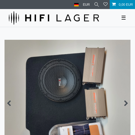
EUR
0,00 EUR
☰