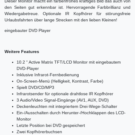
Dieser Monitor macht ein farbenfrohes kräftiges Bild das auch von
den Seiten gut erkennbar ist. Hervorragende Farbbrillianz und
Wiedergabetreue. Optionale IR Kopfhörer für störungsfreie
Urlaubsfahrten über lange Strecken mit den lieben Kleinen!
eingebauter DVD Player
Weitere Features
10.2 “ Active Matrix TFT/LCD Monitor mit eingebautem
DVD-Player
Inklusive Infrarot-Fernbedienung
On-Screen-Menü (Helligkeit, Kontrast, Farbe)
Spielt DVD/CD/MP3
Infrarotsender für optionale drahtlose IR Kopfhörer
3 Audio/Video Signal-Eingänge (AV1, AUX, DVD)
Deckenleuchten mit integriertem Drei-Wege-Schalter
Ein-/Ausschalten durch Herunter-/Hochklappen des LCD-
Monitor
Letzte Position bei DVD gespeichert
Zwei Kopfhörerbuchsen