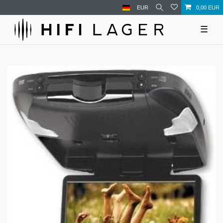
EUR
0,00 EUR
☰