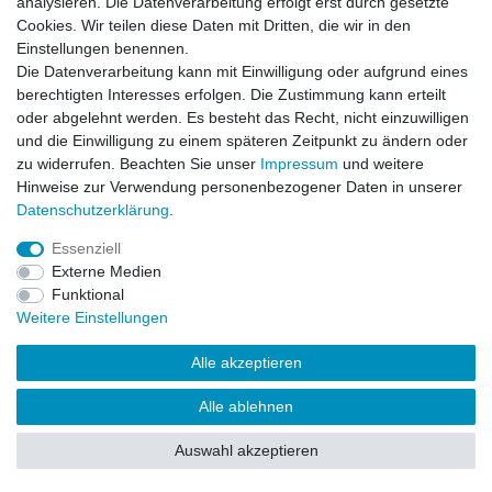
analysieren. Die Datenverarbeitung erfolgt erst durch gesetzte
Warenkorb
Cookies. Wir teilen diese Daten mit Dritten, die wir in den
Zur Kasse
Einstellungen benennen.
Die Datenverarbeitung kann mit Einwilligung oder aufgrund eines
Vertrag widerrufen
berechtigten Interesses erfolgen. Die Zustimmung kann erteilt
oder abgelehnt werden. Es besteht das Recht, nicht einzuwilligen
und die Einwilligung zu einem späteren Zeitpunkt zu ändern oder
zu widerrufen. Beachten Sie unser
Impressum
und weitere
Mein Konto
Hinweise zur Verwendung personenbezogener Daten in unserer
Registrieren
Daten­schutz­erklärung
.
Login
Essenziell
Externe Medien
Funktional
Unternehmen
Weitere Einstellungen
Kontakt
Datenschutzerklärung
Alle akzeptieren
AGB
Impressum
Alle ablehnen
Auswahl akzeptieren