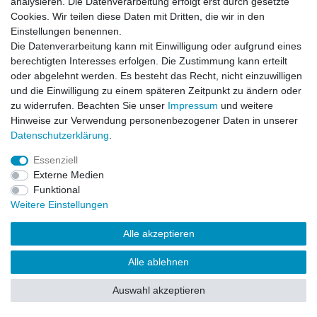
analysieren. Die Datenverarbeitung erfolgt erst durch gesetzte
Warenkorb
Cookies. Wir teilen diese Daten mit Dritten, die wir in den
Zur Kasse
Einstellungen benennen.
Die Datenverarbeitung kann mit Einwilligung oder aufgrund eines
Vertrag widerrufen
berechtigten Interesses erfolgen. Die Zustimmung kann erteilt
oder abgelehnt werden. Es besteht das Recht, nicht einzuwilligen
und die Einwilligung zu einem späteren Zeitpunkt zu ändern oder
zu widerrufen. Beachten Sie unser
Impressum
und weitere
Mein Konto
Hinweise zur Verwendung personenbezogener Daten in unserer
Registrieren
Daten­schutz­erklärung
.
Login
Essenziell
Externe Medien
Funktional
Unternehmen
Weitere Einstellungen
Kontakt
Datenschutzerklärung
Alle akzeptieren
AGB
Impressum
Alle ablehnen
Auswahl akzeptieren