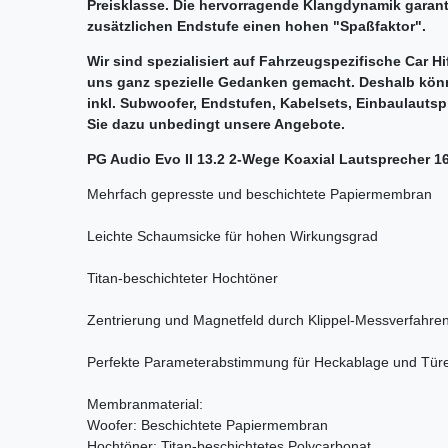
Preisklasse. Die hervorragende Klangdynamik garant
zusätzlichen Endstufe einen hohen "Spaßfaktor".
Wir sind spezialisiert auf Fahrzeugspezifische Car H
uns ganz spezielle Gedanken gemacht. Deshalb könn
inkl. Subwoofer, Endstufen, Kabelsets, Einbaulauts
Sie dazu unbedingt unsere Angebote.
PG Audio Evo II 13.2 2-Wege Koaxial Lautsprecher 1
Mehrfach gepresste und beschichtete Papiermembran
Leichte Schaumsicke für hohen Wirkungsgrad
Titan-beschichteter Hochtöner
Zentrierung und Magnetfeld durch Klippel-Messverfahren
Perfekte Parameterabstimmung für Heckablage und Tür
Membranmaterial:
Woofer: Beschichtete Papiermembran
Hochtöner: Titan-beschichtetes Polycarbonat