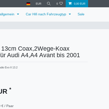
EUR
0
0,00 EUR
 allgemein
Car Hifi nach Fahrzeugtyp
Sale
e 13cm Coax,2Wege-Koax
ür Audi A4,A4 Avant bis 2001
dio Evo II 13.2
*
EUR
 € / Paar