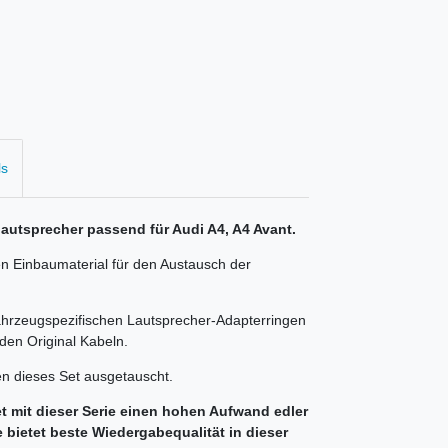
ls
autsprecher passend für Audi A4, A4 Avant.
n Einbaumaterial für den Austausch der
ahrzeugspezifischen Lautsprecher-Adapterringen
den Original Kabeln.
n dieses Set ausgetauscht.
t mit dieser Serie einen hohen Aufwand edler
e bietet beste Wiedergabequalität in dieser