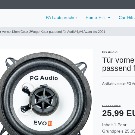
PA Lautsprecher
Home-Hifi
Car-Hifi
r vorne 13cm Coax,2Wege-Koax passend für Audi A4,A4 Avant bis 2001
PG Audio
Tür vorn
passend f
Artikelnummer
PG Au
UVP 44,00 €
25,99 
Inhalt
1
Paar
Grundpreis
25,99