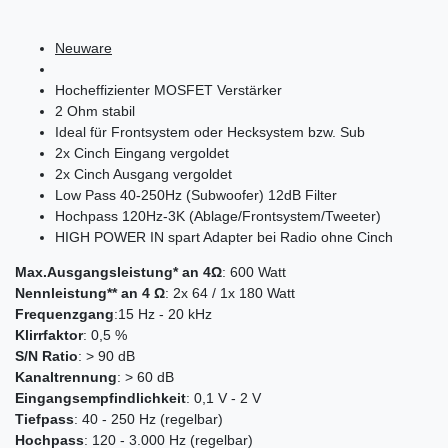
Neuware
Hocheffizienter MOSFET Verstärker
2 Ohm stabil
Ideal für Frontsystem oder Hecksystem bzw. Sub
2x Cinch Eingang vergoldet
2x Cinch Ausgang vergoldet
Low Pass 40-250Hz (Subwoofer) 12dB Filter
Hochpass 120Hz-3K (Ablage/Frontsystem/Tweeter)
HIGH POWER IN spart Adapter bei Radio ohne Cinch
Max.Ausgangsleistung* an 4Ω
: 600 Watt
Nennleistung** an 4 Ω
: 2x 64 / 1x 180 Watt
Frequenzgang
:15 Hz - 20 kHz
Klirrfaktor
: 0,5 %
S/N Ratio
: > 90 dB
Kanaltrennung
: > 60 dB
Eingangsempfindlichkeit
: 0,1 V - 2 V
Tiefpass
: 40 - 250 Hz (regelbar)
Hochpass
: 120 - 3.000 Hz (regelbar)