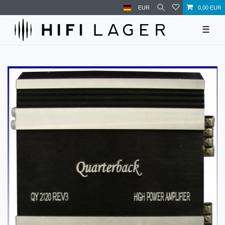
EUR
0,00 EUR
☰