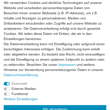
Wir verwenden Cookies und ähnliche Technologien auf unserer
Website und verarbeiten personenbezogene Daten von
Besucher:innen unserer Webseite (z.B. IP-Adresse), um z.B.
Einkaufen
Inhalte und Anzeigen zu personalisieren, Medien von
Zahlungsarten
Drittanbietern einzubinden oder Zugriffe auf unsere Website zu
Versandarten & -kosten
analysieren. Die Datenverarbeitung erfolgt erst durch gesetzte
Widerrufsrecht
Cookies. Wir teilen diese Daten mit Dritten, die wir in den
Warenkorb
Einstellungen benennen.
Zur Kasse
Die Datenverarbeitung kann mit Einwilligung oder aufgrund eines
berechtigten Interesses erfolgen. Die Zustimmung kann erteilt
Vertrag widerrufen
oder abgelehnt werden. Es besteht das Recht, nicht einzuwilligen
und die Einwilligung zu einem späteren Zeitpunkt zu ändern oder
zu widerrufen. Beachten Sie unser
Impressum
und weitere
Mein Konto
Hinweise zur Verwendung personenbezogener Daten in unserer
Daten­schutz­erklärung
.
Registrieren
Login
Essenziell
Externe Medien
Funktional
Unternehmen
Weitere Einstellungen
Kontakt
Alle akzeptieren