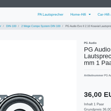
PA Lautsprecher
Home-Hifi
Car-Hifi
r
DIN-100
2 Wege Compo System DIN 100
PG Audio Evo II 2.10 Koaxial Lautsp
PG Audio
PG Audio 
Lautspre
mm 1 Pa
Artikelnummer
PG Au
36,00 
Inhalt
1
Paar
Grundpreis
36,00