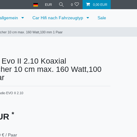
EUR
0
0,00 EUR
 allgemein
Car Hifi nach Fahrzeugtyp
Sale
recher 10 cm max. 160 Watt,100 mm 1 Paar
Evo II 2.10 Koaxial
cher 10 cm max. 160 Watt,100
ar
dio EVO II 2.10
*
EUR
 € / Paar