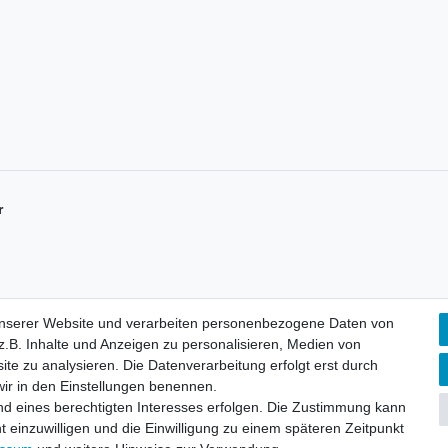
r
unserer Website und verarbeiten personenbezogene Daten von
.B. Inhalte und Anzeigen zu personalisieren, Medien von
ite zu analysieren. Die Datenverarbeitung erfolgt erst durch
Mein Konto
K
 wir in den Einstellungen benennen.
D
Registrieren
nd eines berechtigten Interesses erfolgen. Die Zustimmung kann
Login
t einzuwilligen und die Einwilligung zu einem späteren Zeitpunkt
I