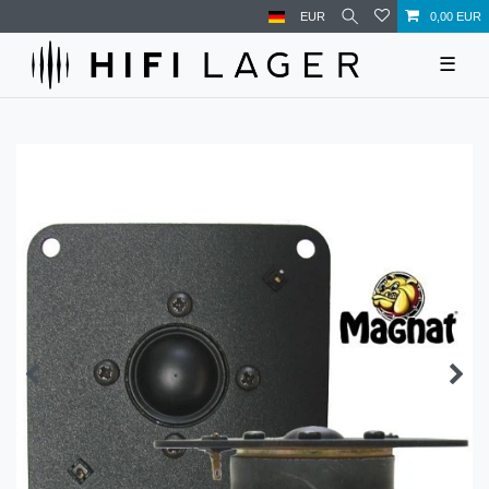
EUR
0,00 EUR
☰