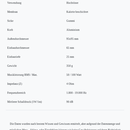
Verwendung
Hochtöner
Membran
Kalotte beschichtet
Sicke
Gummi
Korb
Aluminium
Außendurchmesser
95x95 mm
Einbaudurchmesser
65 mm
Einbautiefe
25 mm
Gewicht
350 g
Musikleistung RMS / Max.
50 / 100 Watt
Impedanz (Z)
4 Ohm
Frequenzbereich
1.800 - 19.000 Hz
Mittlerer Schalldruck (1W/1m)
90 dB
Die Daten wurden nach bestem Wissen und Gewissen ermittelt, aber aufgrund der Datenmenge und