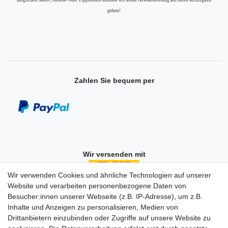
möglichen Mess-, Ablese- oder Tippfehlern können wir keine Gewährleistung auf deren Richtigkeit
geben!
Zahlen Sie bequem per
Wir versenden mit
Wir verwenden Cookies und ähnliche Technologien auf unserer
Website und verarbeiten personenbezogene Daten von
Besucher:innen unserer Webseite (z.B. IP-Adresse), um z.B.
Einkaufen
Inhalte und Anzeigen zu personalisieren, Medien von
Zahlungsarten
Drittanbietern einzubinden oder Zugriffe auf unsere Website zu
Versandarten & -kosten