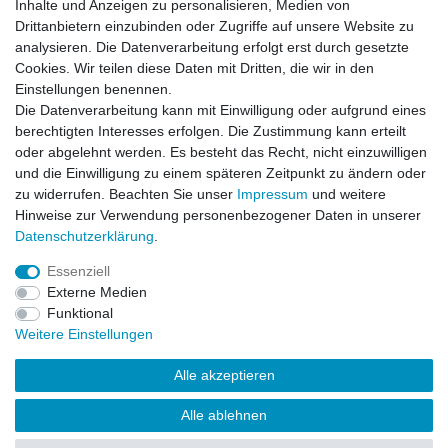
Inhalte und Anzeigen zu personalisieren, Medien von
Zahlungsarten
Drittanbietern einzubinden oder Zugriffe auf unsere Website zu
Versandarten & -kosten
analysieren. Die Datenverarbeitung erfolgt erst durch gesetzte
Widerrufsrecht
Cookies. Wir teilen diese Daten mit Dritten, die wir in den
Warenkorb
Einstellungen benennen.
Zur Kasse
Die Datenverarbeitung kann mit Einwilligung oder aufgrund eines
berechtigten Interesses erfolgen. Die Zustimmung kann erteilt
Vertrag widerrufen
oder abgelehnt werden. Es besteht das Recht, nicht einzuwilligen
und die Einwilligung zu einem späteren Zeitpunkt zu ändern oder
zu widerrufen. Beachten Sie unser
Impressum
und weitere
Mein Konto
Hinweise zur Verwendung personenbezogener Daten in unserer
Daten­schutz­erklärung
.
Registrieren
Login
Essenziell
Externe Medien
Funktional
Unternehmen
Weitere Einstellungen
Kontakt
Alle akzeptieren
Datenschutzerklärung
AGB
Alle ablehnen
Impressum