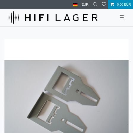
EUR
0,00 EUR
☰