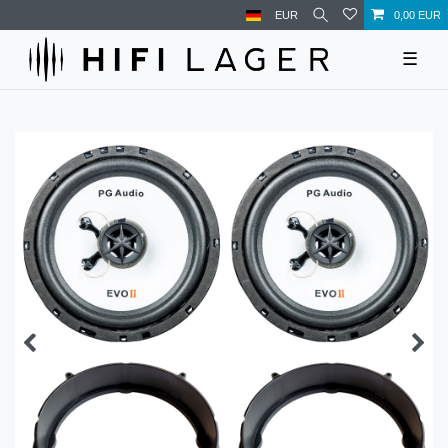
EUR
0,00 EUR
☰