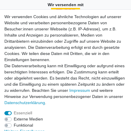
Wir versenden mit
Wir verwenden Cookies und ähnliche Technologien auf unserer
Website und verarbeiten personenbezogene Daten von
Besucher:innen unserer Webseite (z.B. IP-Adresse), um z.B.
Einkaufen
Inhalte und Anzeigen zu personalisieren, Medien von
Zahlungsarten
Drittanbietern einzubinden oder Zugriffe auf unsere Website zu
Versandarten & -kosten
analysieren. Die Datenverarbeitung erfolgt erst durch gesetzte
Widerrufsrecht
Cookies. Wir teilen diese Daten mit Dritten, die wir in den
Warenkorb
Einstellungen benennen.
Zur Kasse
Die Datenverarbeitung kann mit Einwilligung oder aufgrund eines
berechtigten Interesses erfolgen. Die Zustimmung kann erteilt
Vertrag widerrufen
oder abgelehnt werden. Es besteht das Recht, nicht einzuwilligen
und die Einwilligung zu einem späteren Zeitpunkt zu ändern oder
zu widerrufen. Beachten Sie unser
Impressum
und weitere
Mein Konto
Hinweise zur Verwendung personenbezogener Daten in unserer
Daten­schutz­erklärung
.
Registrieren
Login
Essenziell
Externe Medien
Funktional