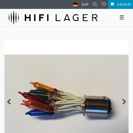
EUR
0,00 EUR
☰